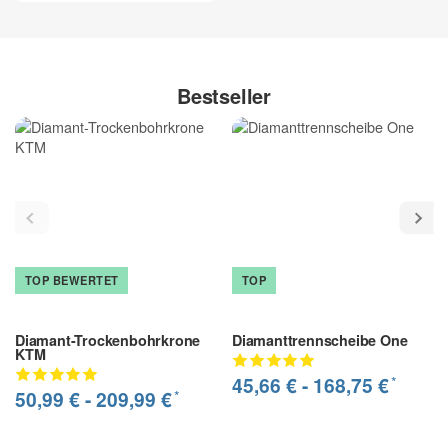
Bestseller
TOP BEWERTET
TOP
Diamant-Trockenbohrkrone
Diamanttrennscheibe One
KTM
*
45,66 € -
168,75 €
*
50,99 € -
209,99 €