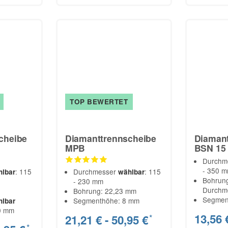
TOP BEWERTET
cheibe
Diamanttrennscheibe
Diamant
MPB
BSN 15
Durchm
- 350 
: 115
Durchmesser
: 115
hlbar
wählbar
Bohrung
- 230 mm
Durchm
Bohrung: 22,23 mm
Segmen
Segmenthöhe: 8 mm
hlbar
0 mm
13,56 
21,21 € -
50,95 €
*
*