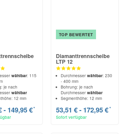
TOP BEWERTET
trennscheibe
Diamanttrennscheibe
LTP 12
esser
: 115
Durchmesser
: 230
wählbar
wählbar
mm
- 400 mm
: je nach
Bohrung: je nach
esser
Durchmesser
wählbar
wählbar
thöhe: 12 mm
Segmenthöhe: 12 mm
€ -
149,95 €
53,51 € -
172,95 €
*
*
fügbar
Sofort verfügbar