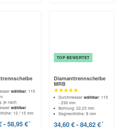
TOP BEWERTET
trennscheibe
Diamanttrennscheibe
MRB
esser
: 115
wählbar
mm
Durchmesser
: 115
wählbar
: je nach
- 230 mm
esser
wählbar
Bohrung: 22,23 mm
thöhe: 12 / 15 mm
Segmenthöhe: 8 mm
€ -
58,95 €
*
34,60 € -
84,82 €
*