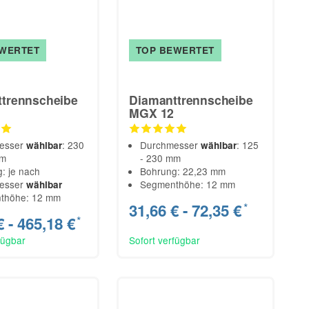
EWERTET
TOP BEWERTET
trennscheibe
Diamanttrennscheibe
MGX 12
esser
: 230
Durchmesser
: 125
wählbar
wählbar
mm
- 230 mm
: je nach
Bohrung: 22,23 mm
esser
Segmenthöhe: 12 mm
wählbar
thöhe: 12 mm
31,66 € -
72,35 €
*
€ -
465,18 €
*
fügbar
Sofort verfügbar