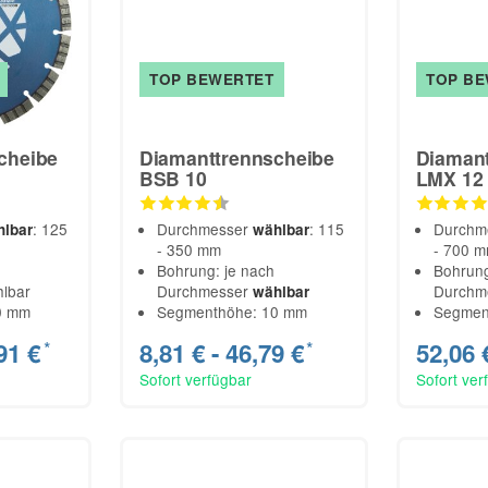
TOP BEWERTET
TOP B
cheibe
Diamanttrennscheibe
Diamant
BSB 10
LMX 12
: 125
Durchmesser
: 115
Durchm
hlbar
wählbar
- 350 mm
- 700 
Bohrung: je nach
Bohrung
lbar
Durchmesser
Durchm
wählbar
0 mm
Segmenthöhe: 10 mm
Segmen
91 €
8,81 € -
46,79 €
52,06 
*
*
Sofort verfügbar
Sofort ver