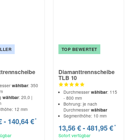
LLER
TOP BEWERTET
trennscheibe
Diamanttrennscheibe
TLB 10
esser
: 350
wählbar
mm
Durchmesser
: 115
wählbar
g
: 20,0 |
wählbar
- 800 mm
m
Bohrung: je nach
thöhe: 12 mm
Durchmesser
wählbar
Segmenthöhe: 10 mm
€ -
140,64 €
*
13,56 € -
481,95 €
*
fügbar
Sofort verfügbar