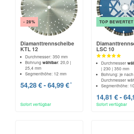
- 28%
TOP BEWERTET
Diamanttrennscheibe
Diamanttrenns
KTL 12
LSC 10
Durchmesser: 350 mm
Bohrung
: 20,0 |
wählbar
Durchmesser
wä
25,4 mm
| 230 | 350 mm
Segmenthöhe: 12 mm
Bohrung: je nach
Durchmesser wäh
54,28 € -
64,99 €
*
Segmenthöhe: 1
14,81 € -
64,
Sofort verfügbar
Sofort verfügbar