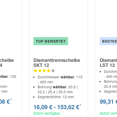
TOP BEWERTET
BESTSE
cheibe
Diamanttrennscheibe
Diamant
4
SKT 12
LST 12
Durchm
: 125
- 400 
hlbar
Durchmesser
: 115
wählbar
Bohrun
- 450 mm
nnen
25,4 m
Bohrung
: 20,0 |
wählbar
2 mm
Segmen
22,2 | 25,4 | 30,0 mm
Segmenthöhe: 12 mm
08 €
99,31 
*
16,09 € -
153,62 €
*
Sofort verfügbar
Sofort ver