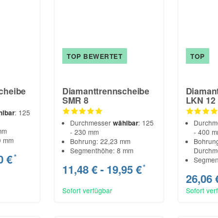
TOP BEWERTET
TOP
cheibe
Diamanttrennscheibe
Diamant
SMR 8
LKN 12
: 125
hlbar
Durchmesser
: 125
Durchm
wählbar
mm
- 230 mm
- 400 
0 mm
Bohrung: 22,23 mm
Bohrung
Segmenthöhe: 8 mm
Durchm
0 €
*
Segmen
11,48 € -
19,95 €
*
26,06 
Sofort verfügbar
Sofort ver