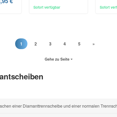
,95 €
Sofort verfügbar
Sofort ver
1
2
3
4
5
»
Gehe zu Seite
antscheiben
wischen einer Diamanttrennscheibe und einer normalen Trennsc