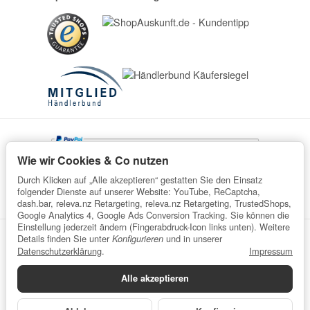
Wie wir Cookies & Co nutzen
Durch Klicken auf „Alle akzeptieren“ gestatten Sie den Einsatz
folgender Dienste auf unserer Website: YouTube, ReCaptcha,
dash.bar, releva.nz Retargeting, releva.nz Retargeting, TrustedShops,
Google Analytics 4, Google Ads Conversion Tracking. Sie können die
Einstellung jederzeit ändern (Fingerabdruck-Icon links unten). Weitere
Details finden Sie unter
und in unserer
Konfigurieren
Datenschutz
AGB
Impressum
Widerrufsrecht
Datenschutzerklärung
.
Impressum
Batteriegesetzhinweise
Verpackungshinweise
Alle akzeptieren
Datenschutzerklärung
•
Impressum
*
Alle Preise inkl. gesetzlicher USt., zzgl.
Versand
© wefaru