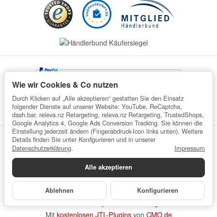
Wie wir Cookies & Co nutzen
Durch Klicken auf „Alle akzeptieren“ gestatten Sie den Einsatz
folgender Dienste auf unserer Website: YouTube, ReCaptcha,
dash.bar, releva.nz Retargeting, releva.nz Retargeting, TrustedShops,
Google Analytics 4, Google Ads Conversion Tracking. Sie können die
Einstellung jederzeit ändern (Fingerabdruck-Icon links unten). Weitere
Details finden Sie unter
und in unserer
Konfigurieren
Datenschutz
AGB
Impressum
Widerrufsrecht
Datenschutzerklärung
.
Impressum
Batteriegesetzhinweise
Verpackungshinweise
Alle akzeptieren
Datenschutzerklärung
•
Impressum
*
Alle Preise inkl. gesetzlicher USt., zzgl.
Versand
© wefaru
Ablehnen
Konfigurieren
Powered by
JTL-Shop
| Cached by
ecomDATA LiteSpeed Cache
Made with
♥
by
eRock Marketing
Mit
kostenlosen JTL-Plugins
von
CMO.de