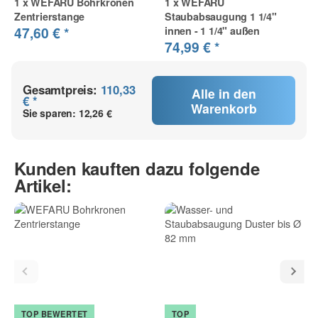
1
x
WEFARU Bohrkronen
1
x
WEFARU
Zentrierstange
Staubabsaugung 1 1/4"
47,60 €
*
innen - 1 1/4" außen
74,99 €
*
Gesamtpreis:
110,33
Alle in den
€ *
Warenkorb
Sie sparen:
12,26 €
Kunden kauften dazu folgende
Artikel:
TOP BEWERTET
TOP