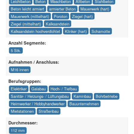
Leichtbeton
Beton
Waschbeton
Altbeton
Stahlbeton
Beton leicht armiert
armierter Beton
Mauerwerk (hart)
Mauerwerk (mittelhart)
Poroton
Ziegel (hart)
Ziegel (mittelhart)
Kalksandstein
Kalksandstein hochverdichtet
Klinker (hart)
Schamotte
Anzahl Segmente:
5 Stk.
Aufnahmen / Anschluss:
M16 innen
Berufsgruppen:
Elektriker
Galabau
Hoch- / Tiefbau
Sanitär- / Heizungs- / Lüftungsbau
Kaminbau
Bohrbetriebe
Heimwerker / Hobbyhandwerker
Bauunternehmen
Mietstationen
Straßenbau
Durchmesser:
112 mm