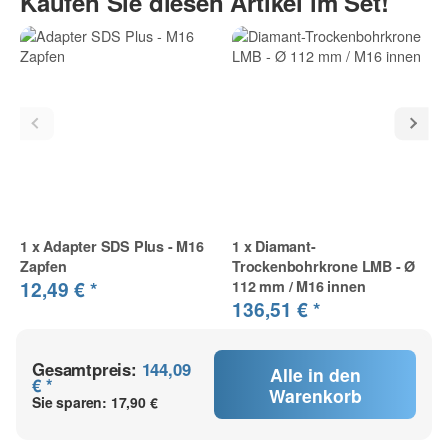
Kaufen Sie diesen Artikel im Set!
1
x
Adapter SDS Plus - M16
1
x
Diamant-
Zapfen
Trockenbohrkrone LMB - Ø
12,49 €
*
112 mm / M16 innen
136,51 €
*
Gesamtpreis:
144,09
Alle in den
€ *
Warenkorb
Sie sparen:
17,90 €