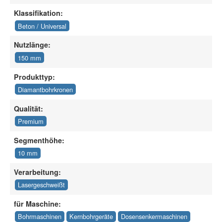
Klassifikation:
Beton / Universal
Nutzlänge:
150 mm
Produkttyp:
Diamantbohrkronen
Qualität:
Premium
Segmenthöhe:
10 mm
Verarbeitung:
Lasergeschweißt
für Maschine:
Bohrmaschinen
Kernbohrgeräte
Dosensenkermaschinen