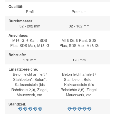
Qualität:
Profi
Premium
Durchmesser:
32 - 202 mm
32 - 162 mm
Anschluss:
M16 IG, 6-Kant, SDS
M16 IG, 6-Kant, SDS
M1
Plus, SDS Max, M18 IG
Plus, SDS Max, M18 IG
Bohrtiefe:
170 mm
170 mm
Einsatzbereiche:
Beton leicht armiert /
Beton leicht armiert /
Be
Stahlbeton*, Beton*,
Stahlbeton, Beton,
S
Kalksandstein (bis
Kalksandstein (bis
Rohdichte 2,0), Ziegel,
Rohdichte 2,5), Ziegel,
Roh
Mauerwerk, etc.
Mauerwerk, etc.
Standzeit: