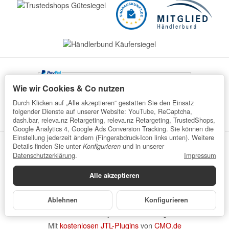
Wie wir Cookies & Co nutzen
Durch Klicken auf „Alle akzeptieren“ gestatten Sie den Einsatz
folgender Dienste auf unserer Website: YouTube, ReCaptcha,
dash.bar, releva.nz Retargeting, releva.nz Retargeting, TrustedShops,
Google Analytics 4, Google Ads Conversion Tracking. Sie können die
Einstellung jederzeit ändern (Fingerabdruck-Icon links unten). Weitere
Details finden Sie unter
und in unserer
Konfigurieren
Datenschutz
AGB
Impressum
Widerrufsrecht
Datenschutzerklärung
.
Impressum
Batteriegesetzhinweise
Verpackungshinweise
Alle akzeptieren
Datenschutzerklärung
•
Impressum
*
Alle Preise inkl. gesetzlicher USt., zzgl.
Versand
© wefaru
Ablehnen
Konfigurieren
Powered by
JTL-Shop
| Cached by
ecomDATA LiteSpeed Cache
Made with
♥
by
eRock Marketing
Mit
kostenlosen JTL-Plugins
von
CMO.de