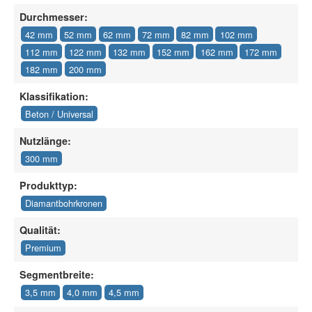
Durchmesser:
42 mm
52 mm
62 mm
72 mm
82 mm
102 mm
112 mm
122 mm
132 mm
152 mm
162 mm
172 mm
182 mm
200 mm
Klassifikation:
Beton / Universal
Nutzlänge:
300 mm
Produkttyp:
Diamantbohrkronen
Qualität:
Premium
Segmentbreite:
3,5 mm
4,0 mm
4,5 mm