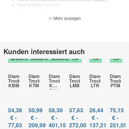
Segmenthöhe: 10 mm
lasergeschweißt
Segmentierung: Premium Matrix-Turbo-Kurzzahn-
Mehr anzeigen
Segment
geeignete Maschinen: Bohrmaschinen, Kernbohrgerät /
Kernbohrmaschinen (mit & ohne Softschlagfunktion*)
Anwendung: Trocken
Anwendungsbereich:
Kunden interessiert auch
TOP
TOP
TOP
Altbeton*, Beton leicht armiert*, Waschbeton*, Beton*,
BEWERTET
BEWERTET
BEWERTET
TOP
TOP
TOP
Schamotte, Klinker (hart), Kalksandstein hochverdichtet,
Ziegel (hart), Mauerwerk (hart), Leichtbeton, Poroton,
Kalksandstein, Ziegel (mittelhart), Mauerwerk (mittelhart)
Diamant-
Diamant-
Diamant-
Diamant-
Diamant-
Diamant-
Trockenbohrkrone
Trockenbohrkrone
Trockenbohrkrone
Trockenbohrkrone
Trockenbohrkron
Trocken
zur Beschreibung
KBM
KTM
KTM
LMB
LTR
PTM
lang
54,38
50,99
58,30
57,63
26,44
75,15
€ -
€ -
€ -
€ -
€ -
€ -
77,83
209,99
401,15
272,00
137,21
251,05