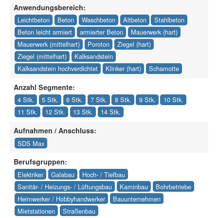
Anwendungsbereich:
Leichtbeton
Beton
Waschbeton
Altbeton
Stahlbeton
Beton leicht armiert
armierter Beton
Mauerwerk (hart)
Mauerwerk (mittelhart)
Poroton
Ziegel (hart)
Ziegel (mittelhart)
Kalksandstein
Kalksandstein hochverdichtet
Klinker (hart)
Schamotte
Anzahl Segmente:
4 Stk.
5 Stk.
6 Stk.
7 Stk.
8 Stk.
9 Stk.
10 Stk.
11 Stk.
12 Stk.
13 Stk.
14 Stk.
Aufnahmen / Anschluss:
SDS Max
Berufsgruppen:
Elektriker
Galabau
Hoch- / Tiefbau
Sanitär- / Heizungs- / Lüftungsbau
Kaminbau
Bohrbetriebe
Heimwerker / Hobbyhandwerker
Bauunternehmen
Mietstationen
Straßenbau