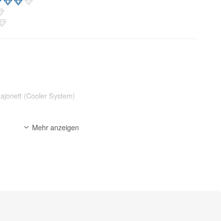
jonett (Cooler System)
Mehr anzeigen
Kernbohrgerät
(mittelhart), Mauerwerk (mittelhart), Klinker (weich), Ziegel
Porenbeton
tausch möglich