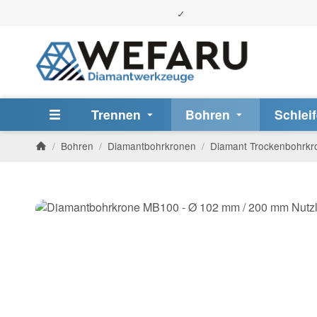
Trennen
Bohren
Schlei
/
Bohren
/
Diamantbohrkronen
/
Diamant Trockenbohrkr