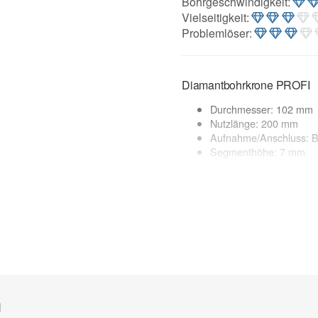
Bohrgeschwindigkeit
:
Vielseitigkeit
:
Problemlöser
:
Diamantbohrkrone PROFI
Durchmesser: 102 mm
Nutzlänge: 200 mm
Aufnahme/Anschluss: Ba
Segmenthöhe: 7 mm
gelötet
Made in Germany
geeignete Maschinen: 
Anwendung: Trocken
Anwendungsbereich:
Poroton, Kalksandstein, Ziegel 
(weich), Mauerwerk (weich), 
Sonderanfertigung* - kein Um
h
zur Beschreibung