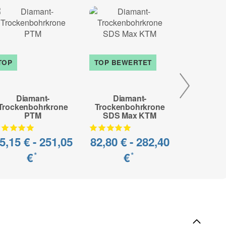
TOP
TOP BEWERTET
TOP BEW
Diamant-
Diamant-
Dia
Trockenbohrkrone
Trockenbohrkrone
Trocken
PTM
SDS Max KTM
SDS P
5,15 € -
251,05
82,80 € -
282,40
82,80 €
€
€
*
*