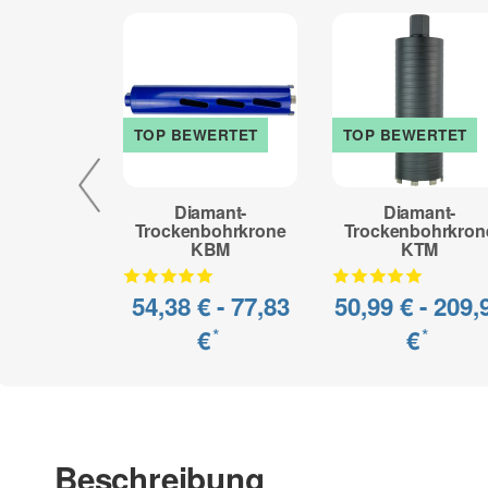
TOP BEWERTET
TOP BEWERTET
Diamant-
Diamant-
Trockenbohrkrone
Trockenbohrkron
KBM
KTM
54,38 € -
77,83
50,99 € -
209,
€
€
*
*
Beschreibung