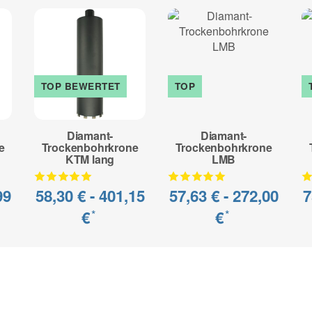
TOP BEWERTET
TOP
Diamant-
Diamant-
e
Trockenbohrkrone
Trockenbohrkrone
KTM lang
LMB
99
58,30 € -
401,15
57,63 € -
272,00
7
€
€
*
*