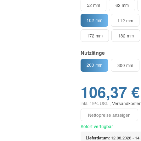
52 mm
62 mm
102 mm
112 mm
172 mm
182 mm
Nutzlänge
200 mm
300 mm
106,37 €
inkl. 19% USt. ,
Versandkosten
Sofort verfügbar
Lieferdatum:
12.08.2026 - 14