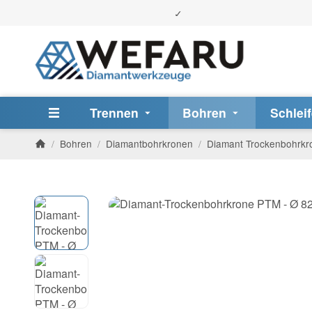
Trennen
Bohren
Schlei
/
Bohren
/
Diamantbohrkronen
/
Diamant Trockenbohrkr