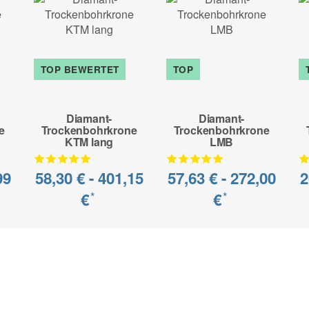
TOP BEWERTET
TOP
Diamant-
Diamant-
e
Trockenbohrkrone
Trockenbohrkrone
KTM lang
LMB
99
58,30 € -
401,15
57,63 € -
272,00
2
€
€
*
*