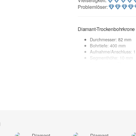
Vielseitigkeit
:
Problemlöser
:
Diamant-Trockenbohrkron
Durchmesser: 82 mm
Bohrtiefe: 400 mm
Aufnahme/Anschluss: 1
Segmenthöhe: 10 mm
lasergeschweißt
Segmentierung: Premi
geeignete Maschinen: K
Softschlagfunktion)
Anwendung: Trocken
Anwendungsbereich:
Beton armiert / Stahlbeton**, 
Schamotte, Klinker (hart), Kal
Leichtbeton, Poroton, Kalksand
h
zur Beschreibung