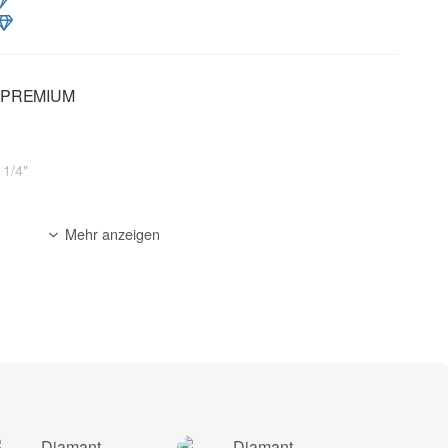
e PREMIUM
 1/4"
um Matrix-Segment
Mehr anzeigen
ernbohrgerät / Kernbohrmaschinen (mit & ohne
Altbeton*, Beton leicht armiert*, Waschbeton*, Beton*,
ksandstein hochverdichtet, Ziegel (hart), Mauerwerk (hart),
stein, Ziegel (mittelhart), Mauerwerk (mittelhart)