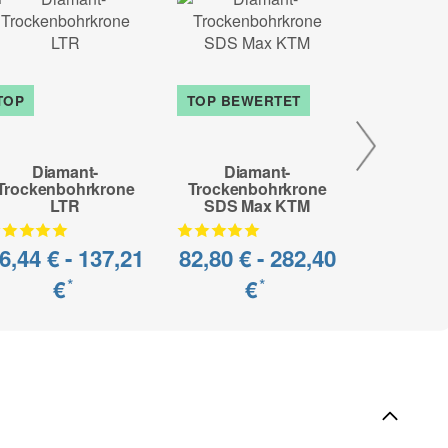
TOP
TOP BEWERTET
TOP BEW
Diamant-
Diamant-
Dia
Trockenbohrkrone
Trockenbohrkrone
Trocken
LTR
SDS Max KTM
SDS P
6,44 € -
137,21
82,80 € -
282,40
82,80 €
€
€
*
*