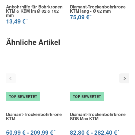
Anbohrhilfe für Bohrkronen
Diamant-Trockenbohrkrone
KTM & KBM im Ø 82 & 102
KTM lang - Ø 62 mm
mm
*
75,09 €
*
13,49 €
Ähnliche Artikel
TOP BEWERTET
TOP BEWERTET
Diamant-Trockenbohrkrone
Diamant-Trockenbohrkrone
KTM
SDS Max KTM
*
*
50,99 € -
209,99 €
82,80 € -
282,40 €