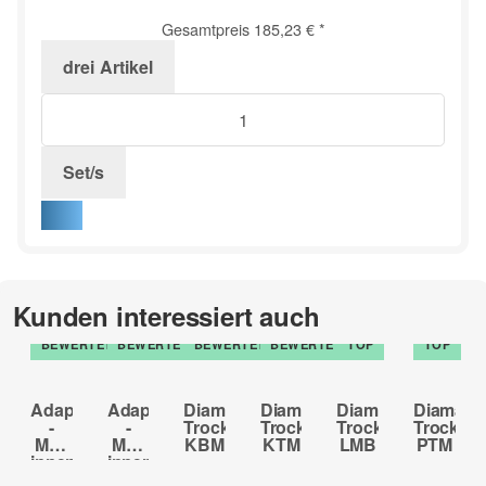
Gesamtpreis
185,23 €
*
drei
Artikel
Set/s
Kunden interessiert auch
TOP
TOP
TOP
TOP
BEWERTET
BEWERTET
BEWERTET
BEWERTET
TOP
TOP
Adapter
Adapter
Diamant-
Diamant-
Diamant-
Diamant-
-
-
Trockenbohrkrone
Trockenbohrkrone
Trockenbohrkron
Trocken
M16
M18
KBM
KTM
LMB
PTM
innen
innen
- 1
- 1