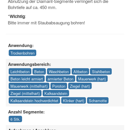
Abnutzung der Diamant-Segmente verringert sich die
Bohrtiefe auf ca. 450 mm.
*
Wichtig
:
Bitte immer mit Staubabsaugung bohren!
Anwendung:
Trockenbohren
Anwendungsbereich:
Leichtbeton
Beton
Waschbeton
Altbeton
Stahlbeton
Beton leicht armiert
armierter Beton
Mauerwerk (hart)
Mauerwerk (mittelhart)
Poroton
Ziegel (hart)
Ziegel (mittelhart)
Kalksandstein
Kalksandstein hochverdichtet
Klinker (hart)
Schamotte
Anzahl Segmente:
6 Stk.