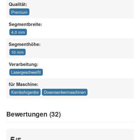
Qualität:
Premium
Segmentbreite:
4,0 mm
Segmenthöhe:
10 mm
Verarbeitung:
Lasergeschweißt
für Maschine:
Kernbohrgeräte
Dosensenkermaschinen
Bewertungen (32)
5