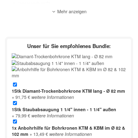
lasergeschweißt
Segmentierung: Premium Matrix-Turbo-Kurzzahn-
Mehr anzeigen
Segment
geeignete Maschinen: Kernbohrgerät /
Kernbohrmaschinen (mit & ohne Softschlagfunktion)
Anwendung: Trocken
Anwendungsbereich:
Unser für Sie empfohlenes Bundle:
Beton armiert / Stahlbeton**, Altbeton*, Beton leicht armiert*,
Waschbeton*, Beton*, Schamotte, Klinker (hart),
Kalksandstein hochverdichtet, Ziegel (hart), Mauerwerk (hart),
Leichtbeton, Poroton, Kalksandstein, Ziegel (mittelhart),
Mauerwerk (mittelhart)
zur Beschreibung
1Stk
Diamant-Trockenbohrkrone KTM lang - Ø 82 mm
+ 91,75 €
weitere Informationen
1Stk
Staubabsaugung 1 1/4" innen - 1 1/4" außen
+ 79,99 €
weitere Informationen
1x
Anbohrhilfe für Bohrkronen KTM & KBM im Ø 82 &
+ 13,49 €
102 mm
weitere Informationen