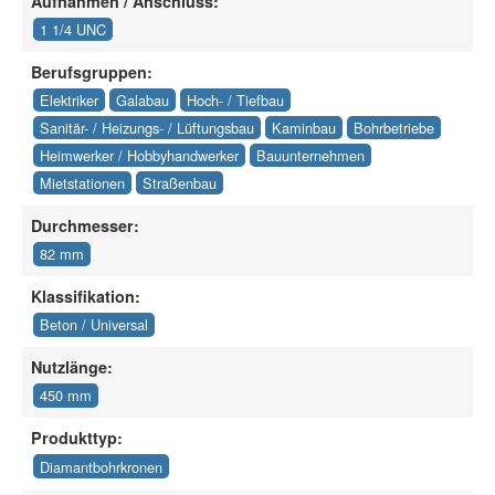
Aufnahmen / Anschluss:
1 1/4 UNC
Berufsgruppen:
Elektriker
Galabau
Hoch- / Tiefbau
Sanitär- / Heizungs- / Lüftungsbau
Kaminbau
Bohrbetriebe
Heimwerker / Hobbyhandwerker
Bauunternehmen
Mietstationen
Straßenbau
Durchmesser:
82 mm
Klassifikation:
Beton / Universal
Nutzlänge:
450 mm
Produkttyp:
Diamantbohrkronen