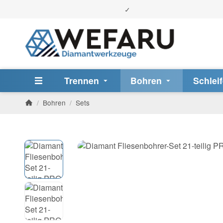
Trennen
Bohren
Schlei
/
Bohren
/
Sets