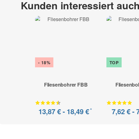
Kunden interessiert auc
- 18%
TOP
Fliesenbohrer FBB
Fliesenbo
13,87 € -
18,49 €
7,62 € -
*