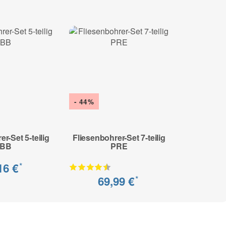
- 44%
r-Set 5-teilig
Fliesenbohrer-Set 7-teilig
FBB
PRE
16 €
*
69,99 €
*