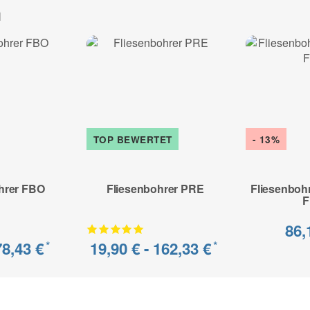
h
TOP BEWERTET
- 13%
hrer FBO
Fliesenbohrer PRE
Fliesenbohre
86,
78,43 €
19,90 € -
162,33 €
*
*