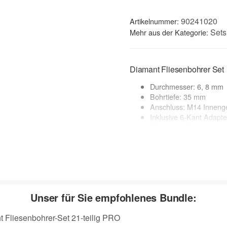
90241020
Artikelnummer:
Sets
Mehr aus der Kategorie:
Diamant Fliesenbohrer Set
Durchmesser: 6, 8 mm
Bohrtiefe: 35 mm
Anschluss: M14 Inneng
Inklusive 6-Kant Adapte
Vakuumgelötet
Diamantbelag-Höhe: 1
geeignete Maschinen: B
Anwendung: Trocken +
Anwendungsbereich:
Fliesen, Feinsteinzeug, Keram
Unser für Sie empfohlenes Bundle:
zur Beschreibung