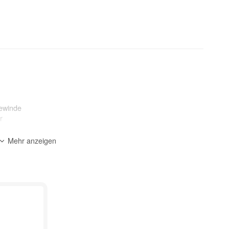
ewinde
r
0 mm
Mehr anzeigen
ohrmaschinen, Akkuschrauber, Winkelschleifer
 Nass
ik, dünne Natursteine, etc.