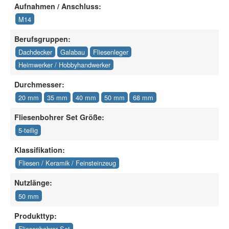
Aufnahmen / Anschluss:
M14
Berufsgruppen:
Dachdecker
Galabau
Fliesenleger
Heimwerker / Hobbyhandwerker
Durchmesser:
20 mm
35 mm
40 mm
50 mm
68 mm
Fliesenbohrer Set Größe:
5-teilig
Klassifikation:
Fliesen / Keramik / Feinsteinzeug
Nutzlänge:
50 mm
Produkttyp:
Fliesenbohrer Set