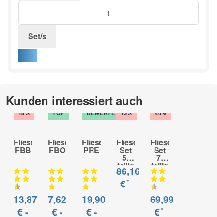
Set/s
Kunden interessiert auch
-
TOP
-
-
18%
TOP
BEWERTET
13%
44%
Fliesenbohrer
Fliesenbohrer
Fliesenbohrer
Fliesenbohrer-
Fliesenbohrer-
FBB
FBO
PRE
Set
Set
5-
7-
teilig
teilig
86,16
FBB
PRE
*
€
13,87
7,62
19,90
69,99
*
€ -
€ -
€ -
€