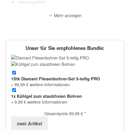
Vakuumgelötet
Diamantbelag-Höhe: 15 mm
geeignete Maschinen: Bohrmaschinen, Akkuschrauber,
Mehr anzeigen
Winkelschleifer
Anwendung: Trocken + Nass
Anwendungsbereich:
Fliesen, Feinsteinzeug, Keramik, dünne Natursteine, etc.
Unser für Sie empfohlenes Bundle:
zur Beschreibung
1Stk
Diamant Fliesenbohrer-Set 5-teilig PRO
+ 89,99 €
weitere Informationen
1x
Kühlgel zum staubfreien Bohren
+ 9,99 €
weitere Informationen
Gesamtpreis
99,98 €
*
zwei
Artikel