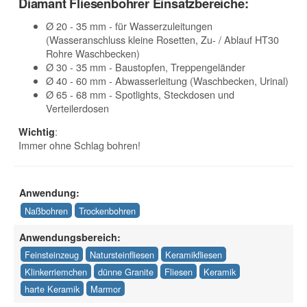
Diamant Fliesenbohrer Einsatzbereiche:
Ø 20 - 35 mm - für Wasserzuleitungen
(Wasseranschluss kleine Rosetten, Zu- / Ablauf HT30
Rohre Waschbecken)
Ø 30 - 35 mm - Baustopfen, Treppengeländer
Ø 40 - 60 mm - Abwasserleitung (Waschbecken, Urinal)
Ø 65 - 68 mm - Spotlights, Steckdosen und
Verteilerdosen
:
Wichtig
Immer ohne Schlag bohren!
Anwendung:
Naßbohren
Trockenbohren
Anwendungsbereich:
Feinsteinzeug
Natursteinfliesen
Keramikfliesen
Klinkerriemchen
dünne Granite
Fliesen
Keramik
harte Keramik
Marmor