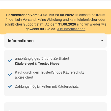
In diesem Zeitraum
Betriebsferien vom 24.08. bis 28.08.2026:
findet kein Versand, keine Abholung und kein telefonischer oder
schriftlicher Support statt. Ab dem
sind wir wieder wie
31.08.2026
gewohnt für Sie da.
Alle Informationen
Informationen
unabhängig geprüft und Zertifiziert
Käufersiegel & TrustedShops
Kauf durch den TrustedShops Käuferschutz
abgesichert
Zahlungsmöglichkeiten mit Käuferschutz