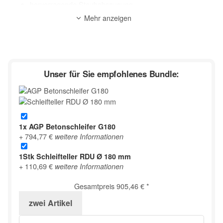
hervorragende Staubabsaugung
variable Drehzahl für unterschiedliche Anwendungen
Mehr anzeigen
Werkzeuglose Schiebeabdeckung für Kantenschliff
Anwendung: Trocken
zur Beschreibung
Unser für Sie empfohlenes Bundle:
1x
AGP Betonschleifer G180
+ 794,77 €
weitere Informationen
1Stk
Schleifteller RDU Ø 180 mm
+ 110,69 €
weitere Informationen
Gesamtpreis
905,46 €
*
zwei
Artikel