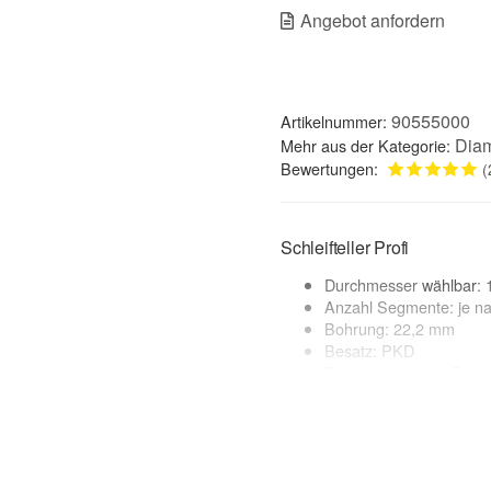
Angebot anfordern
90555000
Artikelnummer:
Diam
Mehr aus der Kategorie:
Bewertungen:
(
Schleifteller Profi
Durchmesser
wählbar
:
Anzahl Segmente: je n
Bohrung: 22,2 mm
Besatz: PKD
Bauhöhe: je nach Durc
geeignete Maschinen: Wi
Trockenschliff
Anwendungsbereich:
Epoxidharz-Beschichtungen, F