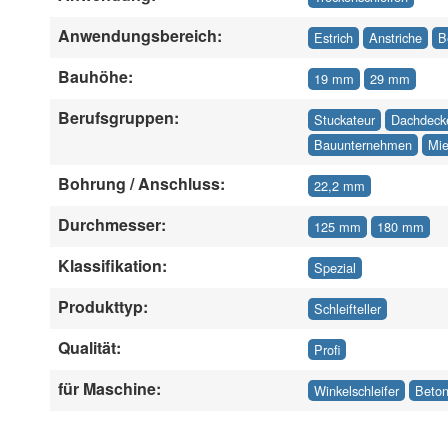
Anwendungsbereich:
Estrich
Anstriche
B
Bauhöhe:
19 mm
29 mm
Berufsgruppen:
Stuckateur
Dachdeck
Bauunternehmen
Mie
Bohrung / Anschluss:
22,2 mm
Durchmesser:
125 mm
180 mm
Klassifikation:
Spezial
Produkttyp:
Schleifteller
Qualität:
Profi
für Maschine:
Winkelschleifer
Beton