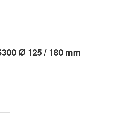
(ohne Stahl), etc.
zur Beschreibung
S300 Ø 125 / 180 mm