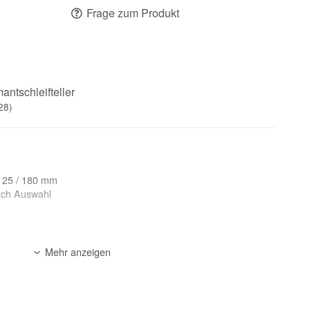
Frage zum Produkt
antschleifteller
28)
 125 / 180 mm
ach Auswahl
hmesser
nkelschleifer, Betonschleifer
Mehr anzeigen
arbbeschichtungen, Klebereste, Estrich bis 8 mm, Beton