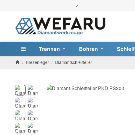
Trennen
Bohren
Schlei
/
Fliesenleger
/
Diamantschleifteller