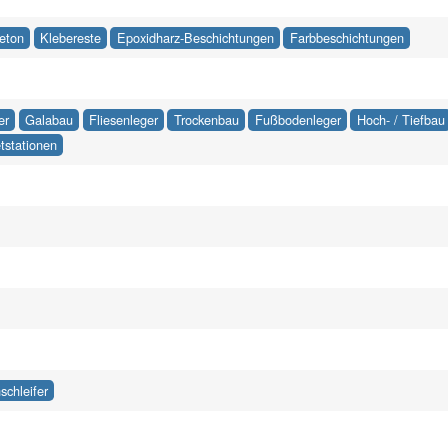
eton
Klebereste
Epoxidharz-Beschichtungen
Farbbeschichtungen
er
Galabau
Fliesenleger
Trockenbau
Fußbodenleger
Hoch- / Tiefbau
tstationen
schleifer