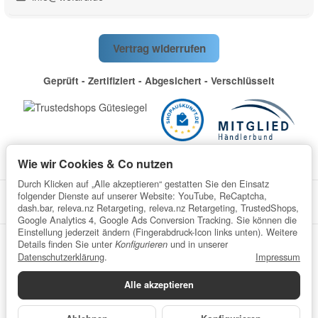
Vertrag widerrufen
Geprüft - Zertifiziert - Abgesichert - Verschlüsselt
Wie wir Cookies & Co nutzen
Durch Klicken auf „Alle akzeptieren“ gestatten Sie den Einsatz
folgender Dienste auf unserer Website: YouTube, ReCaptcha,
dash.bar, releva.nz Retargeting, releva.nz Retargeting, TrustedShops,
Google Analytics 4, Google Ads Conversion Tracking. Sie können die
Einstellung jederzeit ändern (Fingerabdruck-Icon links unten). Weitere
Details finden Sie unter
und in unserer
Konfigurieren
Datenschutz
AGB
Impressum
Widerrufsrecht
Datenschutzerklärung
.
Impressum
Batteriegesetzhinweise
Verpackungshinweise
Alle akzeptieren
Datenschutzerklärung
•
Impressum
*
Alle Preise inkl. gesetzlicher USt., zzgl.
Versand
© wefaru