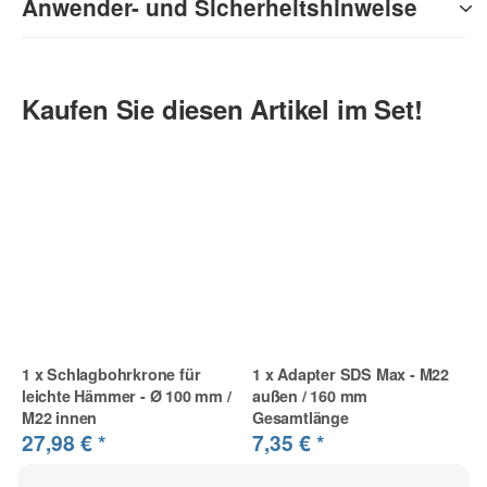
Anwender- und Sicherheitshinweise
Kaufen Sie diesen Artikel im Set!
1
x
Schlagbohrkrone für
1
x
Adapter SDS Max - M22
leichte Hämmer - Ø 100 mm /
außen / 160 mm
M22 innen
Gesamtlänge
27,98 €
*
7,35 €
*