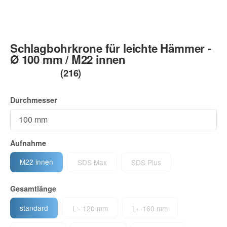
Schlagbohrkrone für leichte Hämmer -
Ø 100 mm / M22 innen
(216)
Durchmesser
Aufnahme
M22 innen
SDS Max
SDS Plus
Gesamtlänge
standard
L= 120 mm
L= 160 mm