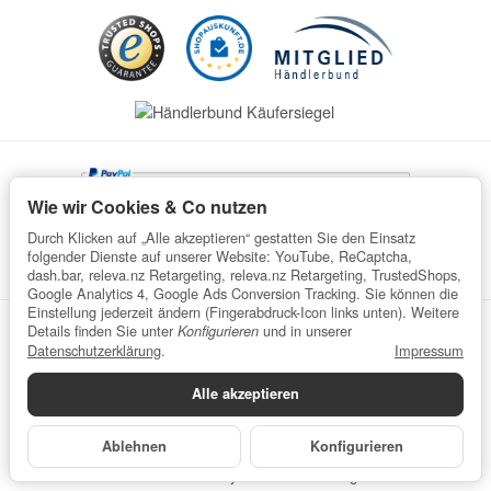
Wie wir Cookies & Co nutzen
Durch Klicken auf „Alle akzeptieren“ gestatten Sie den Einsatz
folgender Dienste auf unserer Website: YouTube, ReCaptcha,
dash.bar, releva.nz Retargeting, releva.nz Retargeting, TrustedShops,
Google Analytics 4, Google Ads Conversion Tracking. Sie können die
Einstellung jederzeit ändern (Fingerabdruck-Icon links unten). Weitere
Details finden Sie unter
und in unserer
Konfigurieren
Datenschutz
AGB
Impressum
Widerrufsrecht
Datenschutzerklärung
.
Impressum
Batteriegesetzhinweise
Verpackungshinweise
Alle akzeptieren
Datenschutzerklärung
•
Impressum
*
Alle Preise inkl. gesetzlicher USt., zzgl.
Versand
© wefaru
Ablehnen
Konfigurieren
Powered by
JTL-Shop
| Cached by
ecomDATA LiteSpeed Cache
Made with
♥
by
eRock Marketing