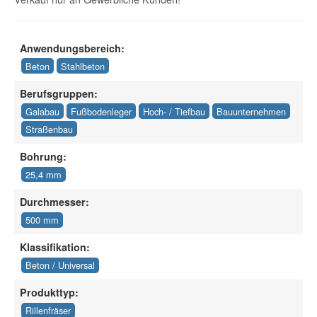
Anwendungsbereich:
Beton
Stahlbeton
Berufsgruppen:
Galabau
Fußbodenleger
Hoch- / Tiefbau
Bauunternehmen
Straßenbau
Bohrung:
25,4 mm
Durchmesser:
500 mm
Klassifikation:
Beton / Universal
Produkttyp:
Rillenfräser