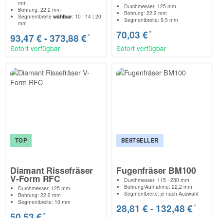
mm
Durchmesser: 125 mm
Bohrung: 22,2 mm
Bohrung: 22,2 mm
Segmentbreite
wählbar
: 10 | 14 | 20
Segmentbreite: 9,5 mm
mm
*
70,03 €
*
93,47 € -
373,88 €
Sofort verfügbar
Sofort verfügbar
TOP
BESTSELLER
Diamant Rissefräser
Fugenfräser BM100
V-Form RFC
Durchmesser: 115 - 230 mm
Bohrung/Aufnahme: 22,2 mm
Durchmesser: 125 mm
Segmentbreite: je nach Auswahl
Bohrung: 22,2 mm
Segmentbreite: 10 mm
*
28,81 € -
132,48 €
*
50,53 €