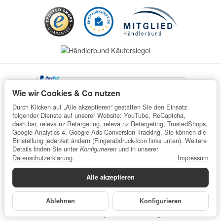
Wie wir Cookies & Co nutzen
Durch Klicken auf „Alle akzeptieren“ gestatten Sie den Einsatz
folgender Dienste auf unserer Website: YouTube, ReCaptcha,
dash.bar, releva.nz Retargeting, releva.nz Retargeting, TrustedShops,
Google Analytics 4, Google Ads Conversion Tracking. Sie können die
Einstellung jederzeit ändern (Fingerabdruck-Icon links unten). Weitere
Details finden Sie unter
und in unserer
Konfigurieren
Datenschutz
AGB
Impressum
Widerrufsrecht
Datenschutzerklärung
.
Impressum
Batteriegesetzhinweise
Verpackungshinweise
Alle akzeptieren
Datenschutzerklärung
•
Impressum
*
Alle Preise inkl. gesetzlicher USt., zzgl.
Versand
© wefaru
Ablehnen
Konfigurieren
Powered by
JTL-Shop
| Cached by
ecomDATA LiteSpeed Cache
Made with
♥
by
eRock Marketing