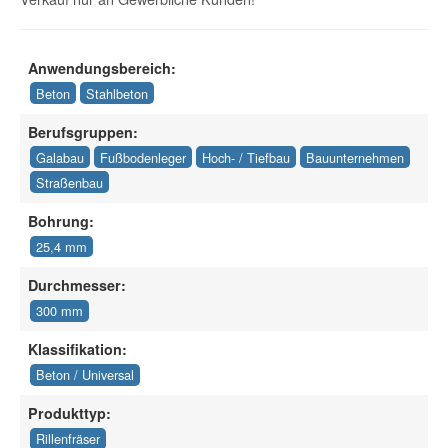
Anwendungsbereich:
Beton
Stahlbeton
Berufsgruppen:
Galabau
Fußbodenleger
Hoch- / Tiefbau
Bauunternehmen
Straßenbau
Bohrung:
25,4 mm
Durchmesser:
300 mm
Klassifikation:
Beton / Universal
Produkttyp:
Rillenfräser