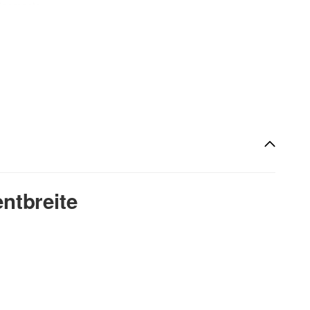
-Segmente
eibung
ntbreite