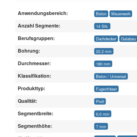
Anwendungsbereich:
Beton
Mauerwerk
Anzahl Segmente:
14 Stk.
Berufsgruppen:
Dachdecker
Galabau
Bohrung:
22,2 mm
Durchmesser:
180 mm
Klassifikation:
Beton / Universal
Produkttyp:
Fugenfräser
Qualität:
Profi
Segmentbreite:
6,0 mm
Segmenthöhe:
7 mm