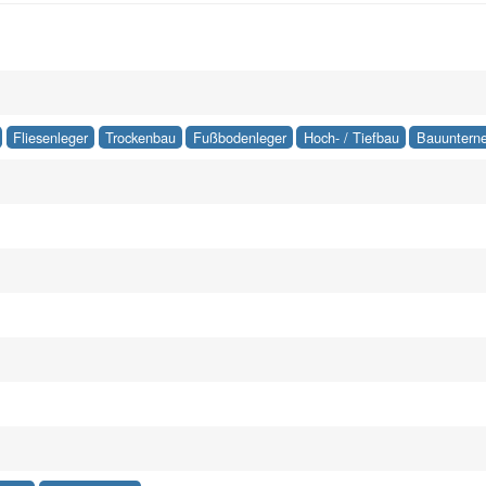
Fliesenleger
Trockenbau
Fußbodenleger
Hoch- / Tiefbau
Bauuntern