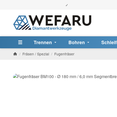
Trennen
Bohren
Schlei
/
Fräsen / Spezial
/
Fugenfräser