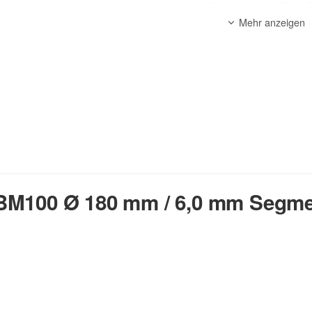
Segmentierung: Block
Mehr anzeigen
Anwendungsbereich:
Beton, Mauerwerk
zur Beschr
BM100 Ø 180 mm / 6,0 mm Segme