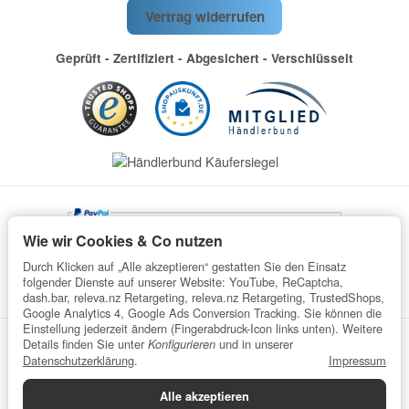
Vertrag widerrufen
Geprüft - Zertifiziert - Abgesichert - Verschlüsselt
Wie wir Cookies & Co nutzen
Durch Klicken auf „Alle akzeptieren“ gestatten Sie den Einsatz
folgender Dienste auf unserer Website: YouTube, ReCaptcha,
dash.bar, releva.nz Retargeting, releva.nz Retargeting, TrustedShops,
Google Analytics 4, Google Ads Conversion Tracking. Sie können die
Einstellung jederzeit ändern (Fingerabdruck-Icon links unten). Weitere
Details finden Sie unter
und in unserer
Konfigurieren
Datenschutz
AGB
Impressum
Widerrufsrecht
Datenschutzerklärung
.
Impressum
Batteriegesetzhinweise
Verpackungshinweise
Alle akzeptieren
Datenschutzerklärung
•
Impressum