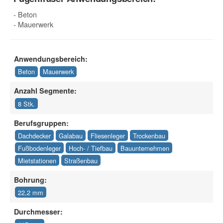
- Beton
- Mauerwerk
Anwendungsbereich:
Beton
Mauerwerk
Anzahl Segmente:
8 Stk.
Berufsgruppen:
Dachdecker
Galabau
Fliesenleger
Trockenbau
Fußbodenleger
Hoch- / Tiefbau
Bauunternehmen
Mietstationen
Straßenbau
Bohrung:
22,2 mm
Durchmesser: