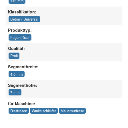
115 mm
Klassifikation:
Beton / Universal
Produkttyp:
Fugenfräser
Qualität:
Profi
Segmentbreite:
4,0 mm
Segmenthöhe:
7 mm
für Maschine:
Rissfräsen
Winkelschleifer
Mauernutfräse