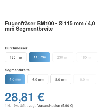
Fugenfräser BM100 - Ø 115 mm / 4,0
mm Segmentbreite
Durchmesser
115 mm
125 mm
230 mm
180 mm
Segmentbreite
4,0 mm
6,0 mm
8,0 mm
10,0 mm
28,81 €
inkl. 19% USt. , zzgl.
Versandkosten (5,90 €)