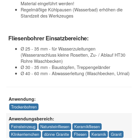
Material eingeführt werden!
Regelmäßige Kühlpausen (Wasserbad) erhöhen die
Standzeit des Werkzeuges
Fliesenbohrer Einsatzbereiche:
Ø 25 - 35 mm - für Wasserzuleitungen
(Wasseranschluss kleine Rosetten, Zu- / Ablauf HT30
Rohre Waschbecken)
Ø 30 - 35 mm - Baustopfen, Treppengeländer
Ø 40 - 60 mm - Abwasserleitung (Waschbecken, Urinal)
Anwendung:
Trockenbohren
Anwendungsbereich:
Feinsteinzeug
Natursteinfliesen
Keramikfliesen
Klinkerriemchen
dünne Granite
Fliesen
Keramik
Granit