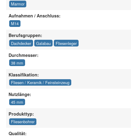
Marmor
Aufnahmen / Anschluss:
M14
Berufsgruppen:
Dachdecker
Galabau
Fliesenleger
Durchmesser:
38 mm
Klassifikation:
Fliesen / Keramik / Feinsteinzeug
Nutzlänge:
45 mm
Produkttyp:
Fliesenbohrer
Qualität: