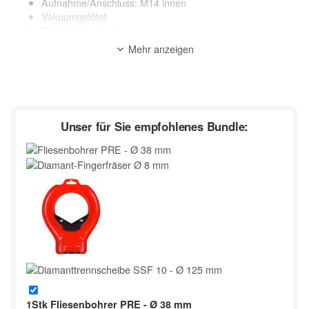
Aufnahme/Anschluss: M14 innen
Vakuumgelötet
Belaghöhe: 15 mm
geeignete Maschinen: Elektro- und Akku-Winkelschleifern
Mehr anzeigen
Anwendung: Trocken
Anwendungsbereich:
Feinsteinzeug, Naturstein- und Keramikfliesen,
Klinkerriemchen, dünne Granite
Unser für Sie empfohlenes Bundle:
zur Beschreibung
1Stk
Fliesenbohrer PRE - Ø 38 mm