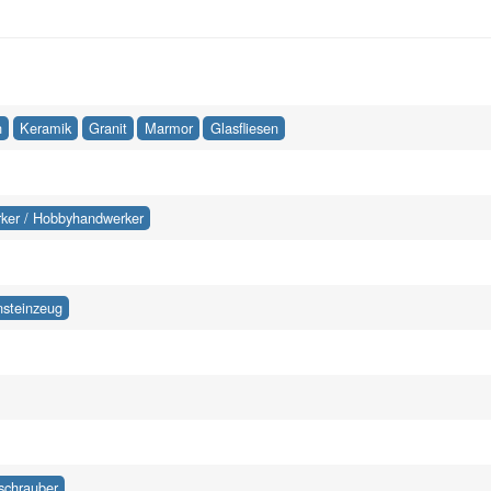
n
Keramik
Granit
Marmor
Glasfliesen
ker / Hobbyhandwerker
nsteinzeug
schrauber