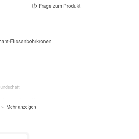
Frage zum Produkt
ant-Fliesenbohrkronen
undschaft
Bohrmaschinen, Akkuschrauber
Mehr anzeigen
ik, Granit, Marmor, Glasfliesen
zur Beschreibung