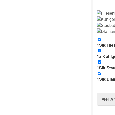
1Stk
Flie
1x
Kühlge
1Stk
Sta
1Stk
Diam
vier
Ar