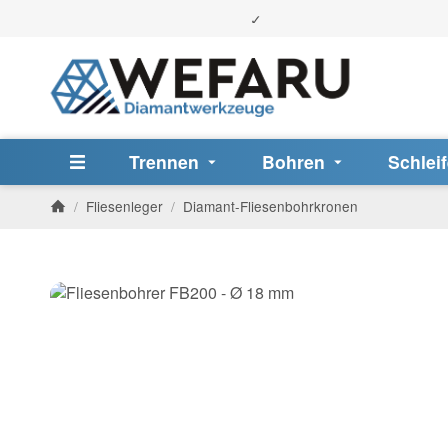
Trennen
Bohren
Schlei
/
Fliesenleger
/
Diamant-Fliesenbohrkronen