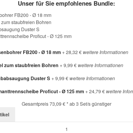
Unser für Sie empfohlenes Bundle:
senbohrer FB200 - Ø 18 mm
+ 28,32 €
weitere Informationen
l zum staubfreien Bohren
+ 9,99 €
weitere Informationen
ubabsaugung Duster S
+ 9,99 €
weitere Informationen
anttrennscheibe Proficut - Ø 125 mm
+ 24,79 €
weitere Info
Gesamtpreis
73,09 €
*
ab
3
Set/s günstiger
tikel