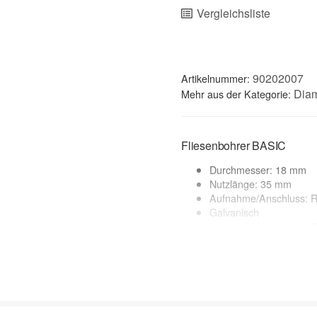
Vergleichsliste
90202007
Artikelnummer:
Diam
Mehr aus der Kategorie:
Fliesenbohrer BASIC
Durchmesser: 18 mm
Nutzlänge: 35 mm
Aufnahme/Anschluss: R
Galvanisch
geeignete Maschinen: 
Naßschnitt
Anwendungsbereich:
Fliesen, Feinsteinzeug, Keram