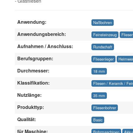
- Glasfliesen
Anwendung:
Naßbohren
Anwendungsbereich:
Feinsteinzeug
Fliese
Aufnahmen / Anschluss:
Rundschaft
Berufsgruppen:
Fliesenleger
Heimwer
Durchmesser:
18 mm
Klassifikation:
Fliesen / Keramik / Fei
Nutzlänge:
35 mm
Produkttyp:
Fliesenbohrer
Qualität:
Basic
für Maschine:
Bohrmaschinen
Akku