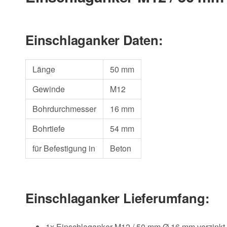
Einschlaganker Daten:
Länge
50 mm
Gewinde
M12
Bohrdurchmesser
16 mm
Bohrtiefe
54 mm
für Befestigung in
Beton
Einschlaganker Lieferumfang:
1x Einschlaganker M12 / 50 mm Ø 16 mm verzinkt