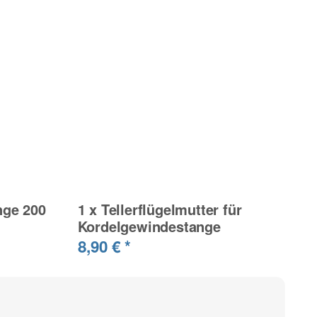
nge 200
1
x
Tellerflügelmutter für
Kordelgewindestange
8,90 €
*