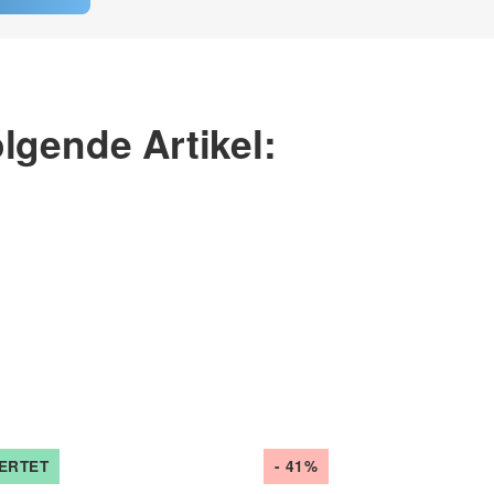
lgende Artikel:
ERTET
- 41%