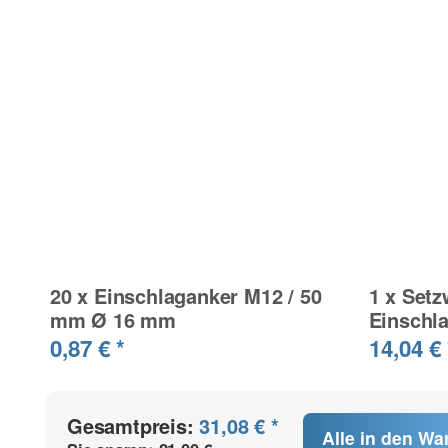
20
x
Einschlaganker M12 / 50
1
x
Setz
mm Ø 16 mm
Einschl
0,87 €
*
14,04 €
Gesamtpreis:
31,08 € *
Alle in den Wa