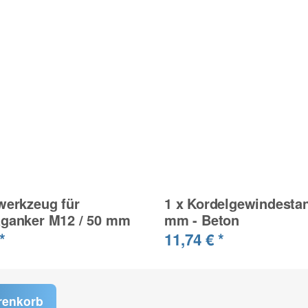
werkzeug für
1
x
Kordelgewindesta
aganker M12 / 50 mm
mm - Beton
*
11,74 €
*
renkorb