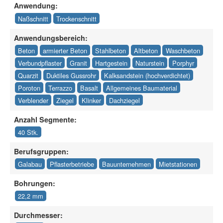
Anwendung:
Naßschnitt
Trockenschnitt
Anwendungsbereich:
Beton
armierter Beton
Stahlbeton
Altbeton
Waschbeton
Verbundpflaster
Granit
Hartgestein
Naturstein
Porphyr
Quarzit
Duktiles Gussrohr
Kalksandstein (hochverdichtet)
Poroton
Terrazzo
Basalt
Allgemeines Baumaterial
Verblender
Ziegel
Klinker
Dachziegel
Anzahl Segmente:
40 Stk.
Berufsgruppen:
Galabau
Pflasterbetriebe
Bauunternehmen
Mietstationen
Bohrungen:
22,2 mm
Durchmesser: