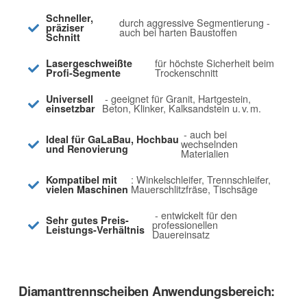
Schneller,
durch aggressive Segmentierung -
präziser
auch bei harten Baustoffen
Schnitt
für höchste Sicherheit beim
Lasergeschweißte
Trockenschnitt
Profi-Segmente
- geeignet für Granit, Hartgestein,
Universell
Beton, Klinker, Kalksandstein u. v. m.
einsetzbar
- auch bei
Ideal für GaLaBau, Hochbau
wechselnden
und Renovierung
Materialien
: Winkelschleifer, Trennschleifer,
Kompatibel mit
Mauerschlitzfräse, Tischsäge
vielen Maschinen
- entwickelt für den
Sehr gutes Preis-
professionellen
Leistungs-Verhältnis
Dauereinsatz
Diamanttrennscheiben Anwendungsbereich: