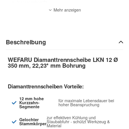
lasergeschweißt
geeignete Maschinen: Trennschleifer, Tischsägen
Mehr anzeigen
Anwendung: Nass + Trocken
Anwendungsbereich:
Granit, Hartgestein, Beton (armiert) / Stahlbeton, Waschbeton,
Betonprodukte, Ziegel, Dachpfannen, Kalksandstein (RDK
Beschreibung
2,2), Klinker, Baustellenmaterial, etc.
zur Beschreibung
WEFARU Diamanttrennscheibe LKN 12 Ø
350 mm, 22,23* mm Bohrung
Diamanttrennscheiben Vorteile:
12 mm hohe
für maximale Lebensdauer bei
Kurzzahn-
hoher Beanspruchung
Segmente
zur effektiven Kühlung und
Gelochter
Staubabfuhr - schützt Werkzeug &
Stammkörper
Material