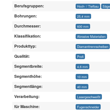
Berufsgruppen:
Hoch- / Tiefbau
Säge
Bohrungen:
25,4 mm
Durchmesser:
600 mm
Klassifikation:
Abrasive Materialien
Produkttyp:
Diamanttrennscheiben
Qualität:
Profi
Segmentbreite:
4,6 mm
Segmenthöhe:
10 mm
Segmentlänge:
40 mm
Verarbeitung:
Lasergeschweißt
für Maschine:
Fugenschneider