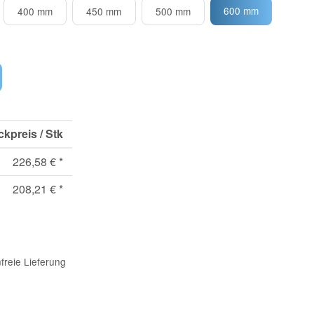
600 mm
400 mm
450 mm
500 mm
ckpreis / Stk
226,58 €
*
208,21 €
*
freie Lieferung