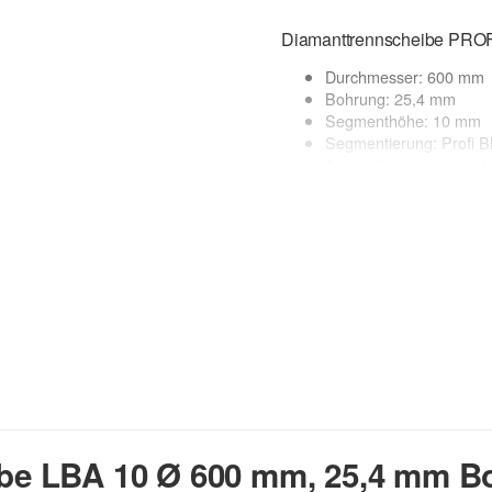
Diamanttrennscheibe PROF
Durchmesser: 600 mm
Bohrung: 25,4 mm
Segmenthöhe: 10 mm
Segmentierung: Profi 
Anzahl Schutzsegmente:
lasergeschweißt
geeignete Maschinen: 
Anwendung: Nass + Tr
Anwendungsbereich:
Asphalt, Frischbeton, Kalksan
etc.
zur Beschreibung
e LBA 10 Ø 600 mm, 25,4 mm B