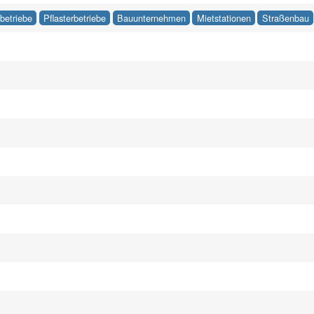
betriebe
Pflasterbetriebe
Bauunternehmen
Mietstationen
Straßenbau