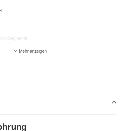
I
Block-Segmente
 6 Stk.
Mehr anzeigen
Fugenschneider
ocken
dstein (RDK 1,4), Porenbeton (Gasbeton), abrasive Baustoffe,
ohrung