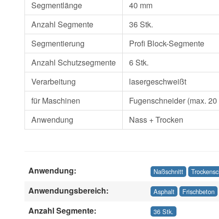
Segmentlänge
40 mm
Anzahl Segmente
36 Stk.
Segmentierung
Profi Block-Segmente
Anzahl Schutzsegmente
6 Stk.
Verarbeitung
lasergeschweißt
für Maschinen
Fugenschneider (max. 20
Anwendung
Nass + Trocken
Anwendung:
Naßschnitt
Trockensc
Anwendungsbereich:
Asphalt
Frischbeton
Anzahl Segmente:
36 Stk.