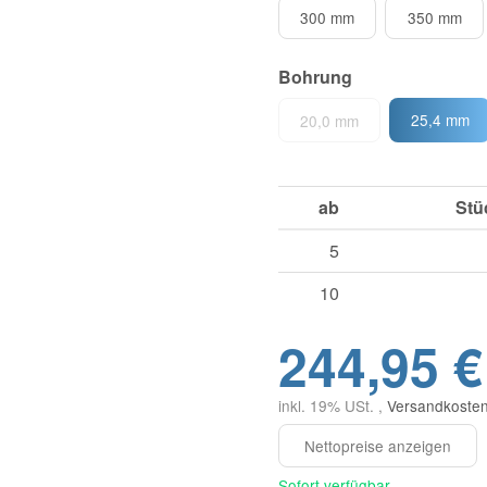
300 mm
350 mm
Bohrung
25,4 mm
20,0 mm
ab
Stü
5
10
244,95 €
inkl. 19% USt. ,
Versandkosten
Sofort verfügbar