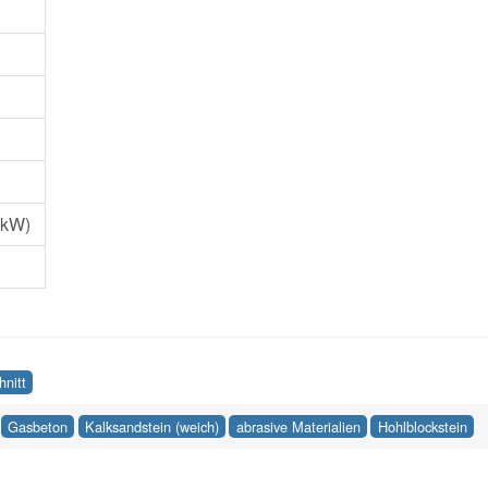
 kW)
hnitt
Gasbeton
Kalksandstein (weich)
abrasive Materialien
Hohlblockstein