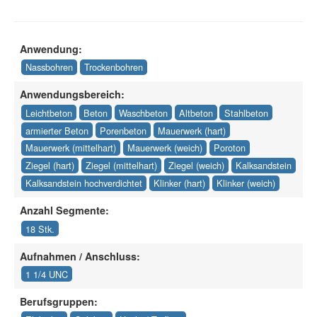
Anwendung:
Nassbohren
Trockenbohren
Anwendungsbereich:
Leichtbeton
Beton
Waschbeton
Altbeton
Stahlbeton
armierter Beton
Porenbeton
Mauerwerk (hart)
Mauerwerk (mittelhart)
Mauerwerk (weich)
Poroton
Ziegel (hart)
Ziegel (mittelhart)
Ziegel (weich)
Kalksandstein
Kalksandstein hochverdichtet
Klinker (hart)
Klinker (weich)
Anzahl Segmente:
18 Stk.
Aufnahmen / Anschluss:
1 1/4 UNC
Berufsgruppen: