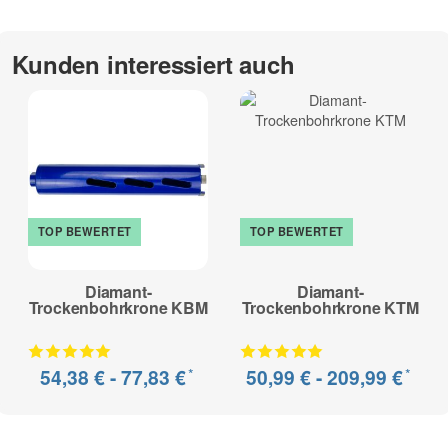
Anwendung: Nass + Trocken*
Anwendungsbereich:
Kunden interessiert auch
Beton armiert / Stahlbeton, Altbeton, Waschbeton, Beton,
Kalksandstein hochverdichtet, Mauerwerk (hart), Ziegel (hart),
Leichtbeton, Poroton, Kalksandstein, Ziegel (mittelhart),
Mauerwerk (mittelhart), Klinker (weich), Ziegel (weich),
Mauerwerk (weich), Porenbeton
zur Beschreibung
TOP BEWERTET
TOP BEWERTET
Diamant-
Diamant-
Trockenbohrkrone KBM
Trockenbohrkrone KTM
*
*
54,38 € -
77,83 €
50,99 € -
209,99 €