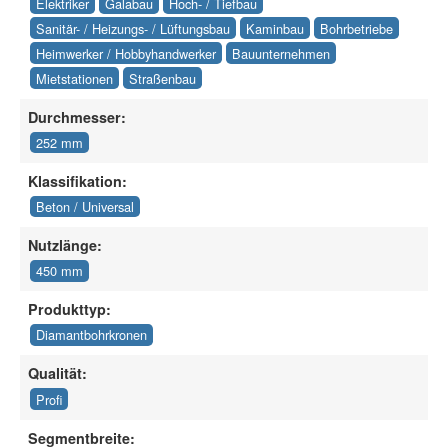
Elektriker
Galabau
Hoch- / Tiefbau
Sanitär- / Heizungs- / Lüftungsbau
Kaminbau
Bohrbetriebe
Heimwerker / Hobbyhandwerker
Bauunternehmen
Mietstationen
Straßenbau
Durchmesser:
252 mm
Klassifikation:
Beton / Universal
Nutzlänge:
450 mm
Produkttyp:
Diamantbohrkronen
Qualität:
Profi
Segmentbreite: