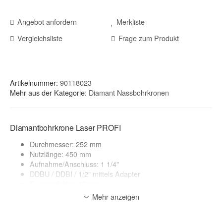
Angebot anfordern
Merkliste
Vergleichsliste
Frage zum Produkt
Artikelnummer:
90118023
Mehr aus der Kategorie:
Diamant Nassbohrkronen
Diamantbohrkrone Laser PROFI
Durchmesser: 252 mm
Nutzlänge: 450 mm
Aufnahme/Anschluss: 1 1/4"
DDBU / DDBI / 1/2" mittels Adapter
Segmenthöhe: 10 mm
lasergeschweißt
Mehr anzeigen
Segmentierung: Profi Turbo-Segment
geeignete Maschinen: Kernbohrgerät