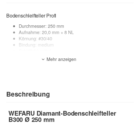
Bodenschleifteller Profi
Durchmesser: 250 mm
Aufnahme: 20,0 mm + 8 NL
Körnung: #30/40
Bindung: medium
Schliffbild: mittel
Segmenthöhe: 10 mm
Mehr anzeigen
Anzahl Segmente: 20 Stk.
geeignete Maschinen: Bodenschleifmaschinen
Nass + Trocken
Anwendungsbereich:
Beschreibung
mittelharte Untergründe, Beton, Fliesenkleber, etc.
zur Beschreibung
WEFARU Diamant-Bodenschleifteller
B300 Ø 250 mm