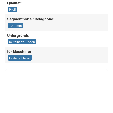
Qualität:
Profi
Segmenthöhe / Belaghöhe:
10,0 mm
Untergründe:
mittelharte Böden
für Maschine:
Bodenschleifer
(2)
(1)
(2 Bewertungen)
(1 Bewertungen)
149,99 €
129,99 €
inkl. 19% USt. ,
Versandkostenfreie
inkl. 19% USt. ,
Versandkos
Lieferung
Lieferung