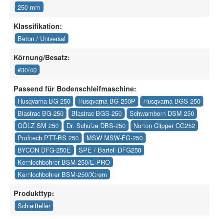
250 mm
Klassifikation:
Beton / Universal
Körnung/Besatz:
#30/40
Passend für Bodenschleifmaschine:
Husqvarna BG 250
Husqvarna BG 250P
Husqvarna BGS 250
Blastrac BG-250
Blastrac BGS-250
Schwamborn DSM 250
GÖLZ SM 250
Dr. Schulze DBS-250
Norton Clipper CG252
Profitech PTT-BS 250
MSW MSW-FG-250
BYCON DFG-250E
SPE / Bartell DFG250
Kernlochbohrer BSM-250/E-PRO
Kernlochbohrer BSM-250/Xtrem
Produkttyp:
Schleifteller