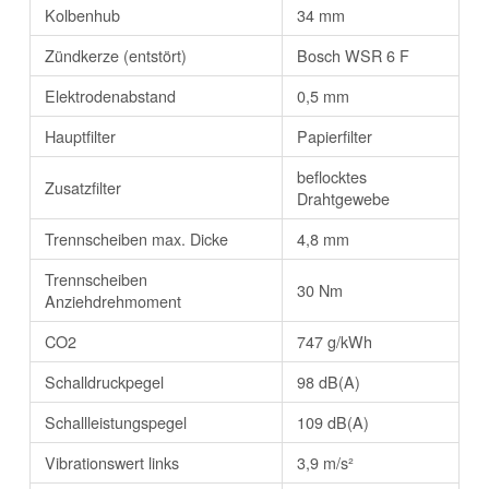
Kolbenhub
34 mm
Zündkerze (entstört)
Bosch WSR 6 F
Elektrodenabstand
0,5 mm
Hauptfilter
Papierfilter
beflocktes
Zusatzfilter
Drahtgewebe
Trennscheiben max. Dicke
4,8 mm
Trennscheiben
30 Nm
Anziehdrehmoment
CO2
747 g/kWh
Schalldruckpegel
98 dB(A)
Schallleistungspegel
109 dB(A)
Vibrationswert links
3,9 m/s²