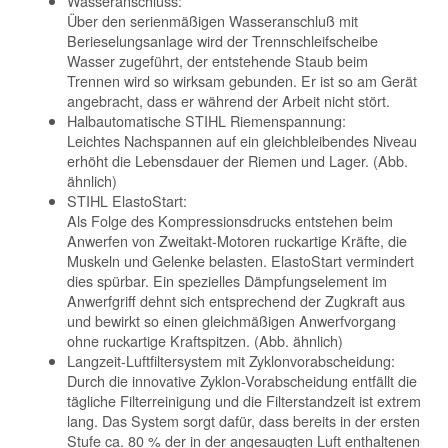
Wasseranschluss:
Über den serienmäßigen Wasseranschluß mit
Berieselungsanlage wird der Trennschleifscheibe
Wasser zugeführt, der entstehende Staub beim
Trennen wird so wirksam gebunden. Er ist so am Gerät
angebracht, dass er während der Arbeit nicht stört.
Halbautomatische STIHL Riemenspannung:
Leichtes Nachspannen auf ein gleichbleibendes Niveau
erhöht die Lebensdauer der Riemen und Lager. (Abb.
ähnlich)
STIHL ElastoStart:
Als Folge des Kompressionsdrucks entstehen beim
Anwerfen von Zweitakt-Motoren ruckartige Kräfte, die
Muskeln und Gelenke belasten. ElastoStart vermindert
dies spürbar. Ein spezielles Dämpfungselement im
Anwerfgriff dehnt sich entsprechend der Zugkraft aus
und bewirkt so einen gleichmäßigen Anwerfvorgang
ohne ruckartige Kraftspitzen. (Abb. ähnlich)
Langzeit-Luftfiltersystem mit Zyklonvorabscheidung:
Durch die innovative Zyklon-Vorabscheidung entfällt die
tägliche Filterreinigung und die Filterstandzeit ist extrem
lang. Das System sorgt dafür, dass bereits in der ersten
Stufe ca. 80 % der in der angesaugten Luft enthaltenen