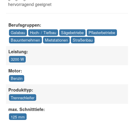
hervorragend geeignet
Berufsgruppen:
Galabau
Hoch- / Tiefbau
Sägebetriebe
Pflasterbetriebe
Bauunternehmen
Mietstationen
Straßenbau
Leistung:
3200 W
Motor:
Benzin
Produkttyp:
Trennschleifer
max. Schnitttiefe:
125 mm