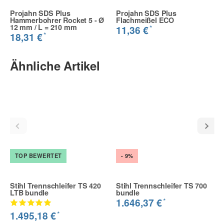
Projahn SDS Plus
Projahn SDS Plus
Hammerbohrer Rocket 5 - Ø
Flachmeißel ECO
12 mm / L = 210 mm
*
11,36 €
*
18,31 €
Ähnliche Artikel
TOP BEWERTET
- 9%
Stihl Trennschleifer TS 420
Stihl Trennschleifer TS 700
LTB bundle
bundle
*
1.646,37 €
*
1.495,18 €