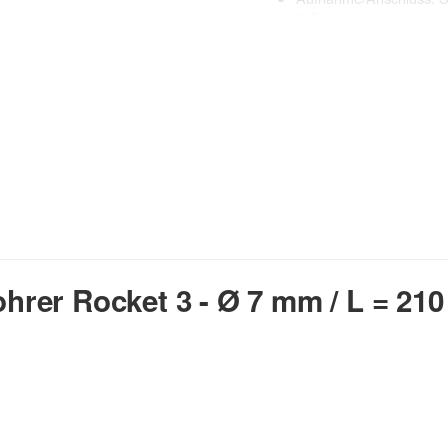
3 Crusher
lange Lebensdauer
20% schnelleres Bohre
kraftvoll & präzise
perfekter Rundlauf
geringe Vibrationen
Verschleißmarken
Anwendungsbereich:
Beton, Mauerwerk, Naturstein
rer Rocket 3 - Ø 7 mm / L = 21