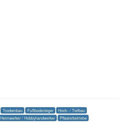
Trockenbau
Fußbodenleger
Hoch- / Tiefbau
Heimwerker / Hobbyhandwerker
Pflasterbetriebe