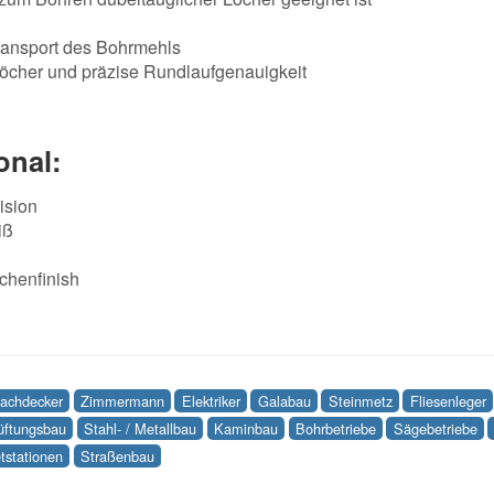
transport des Bohrmehls
öcher und präzise Rundlaufgenauigkeit
onal:
ision
iß
ächenfinish
achdecker
Zimmermann
Elektriker
Galabau
Steinmetz
Fliesenleger
Lüftungsbau
Stahl- / Metallbau
Kaminbau
Bohrbetriebe
Sägebetriebe
tstationen
Straßenbau