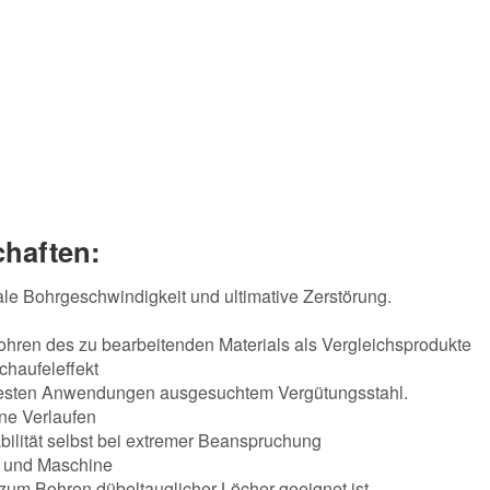
haften:
le Bohrgeschwindigkeit und ultimative Zerstörung.
hren des zu bearbeitenden Materials als Vergleichsprodukte
chaufeleffekt
härtesten Anwendungen ausgesuchtem Vergütungsstahl.
ne Verlaufen
abilität selbst bei extremer Beanspruchung
h und Maschine
um Bohren dübeltauglicher Löcher geeignet ist