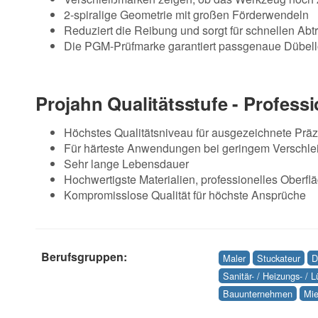
2-spiralige Geometrie mit großen Förderwendeln
Reduziert die Reibung und sorgt für schnellen Ab
Die PGM-Prüfmarke garantiert passgenaue Dübell
Projahn Qualitätsstufe - Professi
Höchstes Qualitätsniveau für ausgezeichnete Präz
Für härteste Anwendungen bei geringem Verschle
Sehr lange Lebensdauer
Hochwertigste Materialien, professionelles Oberfl
Kompromisslose Qualität für höchste Ansprüche
Berufsgruppen:
Maler
Stuckateur
D
Sanitär- / Heizungs- / 
Bauunternehmen
Mie