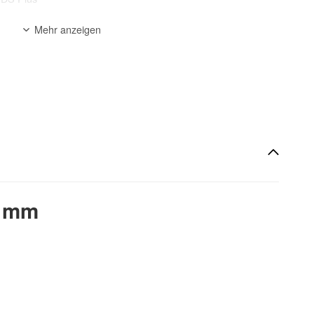
Mehr anzeigen
n
, armierter Beton, Hohlziegel, Gasbeton
zur Beschreibung
0 mm