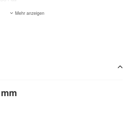
Mehr anzeigen
n
, armierter Beton, Hohlziegel, Gasbeton
zur Beschreibung
0 mm