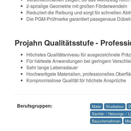
2-spiralige Geometrie mit großen Förderwendeln
Reduziert die Reibung und sorgt für schnellen Ab
Die PGM-Prüfmarke garantiert passgenaue Dübell
Projahn Qualitätsstufe - Professi
Höchstes Qualitätsniveau für ausgezeichnete Präz
Für härteste Anwendungen bei geringem Verschle
Sehr lange Lebensdauer
Hochwertigste Materialien, professionelles Oberfl
Kompromisslose Qualität für höchste Ansprüche
Berufsgruppen:
Maler
Stuckateur
D
Sanitär- / Heizungs- / 
Bauunternehmen
Mie