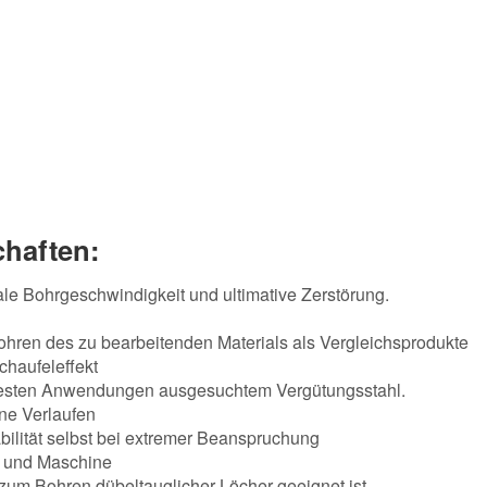
haften:
le Bohrgeschwindigkeit und ultimative Zerstörung.
hren des zu bearbeitenden Materials als Vergleichsprodukte
chaufeleffekt
härtesten Anwendungen ausgesuchtem Vergütungsstahl.
ne Verlaufen
abilität selbst bei extremer Beanspruchung
h und Maschine
um Bohren dübeltauglicher Löcher geeignet ist