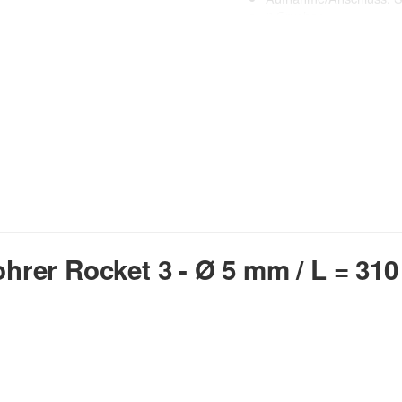
3 Crusher
lange Lebensdauer
20% schnelleres Bohre
kraftvoll & präzise
perfekter Rundlauf
geringe Vibrationen
Verschleißmarken
Anwendungsbereich:
Beton, Mauerwerk, Naturstein
rer Rocket 3 - Ø 5 mm / L = 31