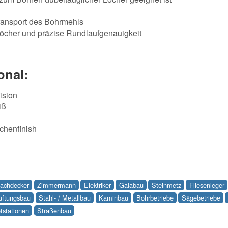
transport des Bohrmehls
öcher und präzise Rundlaufgenauigkeit
onal:
ision
iß
ächenfinish
achdecker
Zimmermann
Elektriker
Galabau
Steinmetz
Fliesenleger
Lüftungsbau
Stahl- / Metallbau
Kaminbau
Bohrbetriebe
Sägebetriebe
tstationen
Straßenbau