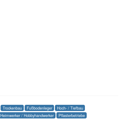
Trockenbau
Fußbodenleger
Hoch- / Tiefbau
Heimwerker / Hobbyhandwerker
Pflasterbetriebe