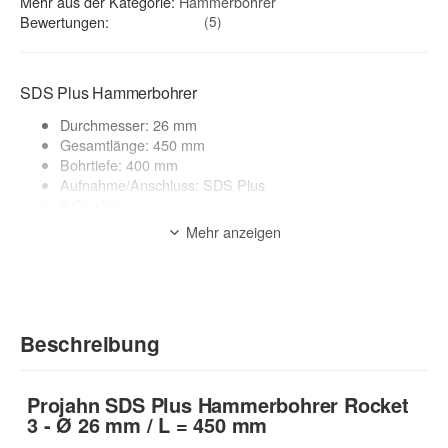
Mehr aus der Kategorie:
Hammerbohrer
Bewertungen:
(5)
SDS Plus Hammerbohrer
Durchmesser: 26 mm
Gesamtlänge: 450 mm
Bohrtiefe: 400 mm
Aufnahme/Anschluss: SDS Plus
3 Crusher
lange Lebensdauer
Mehr anzeigen
20% schnelleres Bohren
kraftvoll & präzise
perfekter Rundlauf
geringe Vibrationen
Verschleißmarken
Beschreibung
Anwendungsbereich:
Beton, Mauerwerk, Naturstein, armierter Beton, Hohlziegel,
Gasbeton
zur Beschreibung
Projahn SDS Plus Hammerbohrer Rocket
3 - Ø 26 mm / L = 450 mm