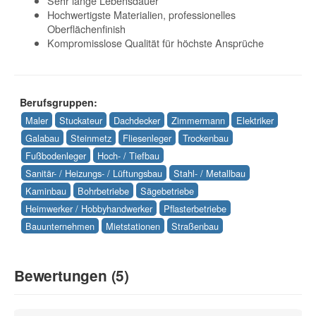
Sehr lange Lebensdauer
Hochwertigste Materialien, professionelles
Oberflächenfinish
Kompromisslose Qualität für höchste Ansprüche
Berufsgruppen:
Maler
Stuckateur
Dachdecker
Zimmermann
Elektriker
Galabau
Steinmetz
Fliesenleger
Trockenbau
Fußbodenleger
Hoch- / Tiefbau
Sanitär- / Heizungs- / Lüftungsbau
Stahl- / Metallbau
Kaminbau
Bohrbetriebe
Sägebetriebe
Heimwerker / Hobbyhandwerker
Pflasterbetriebe
Bauunternehmen
Mietstationen
Straßenbau
Bewertungen (5)