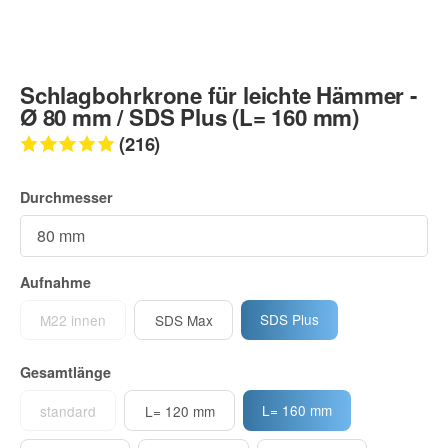
Schlagbohrkrone für leichte Hämmer -
Ø 80 mm / SDS Plus (L= 160 mm)
(216)
Durchmesser
Aufnahme
SDS Plus
M22 innen
SDS Max
Gesamtlänge
L= 160 mm
standard
L= 120 mm