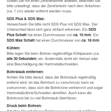
Sollten Sie mit einen Zentrierbohrer arbeiten, beachten Sie
bitte unbedingt, dass der Zentrierbohr nach dem Anbohren
(ca. 1 cm) wieder entfernt werden muss.
SDS Plus & SDS Max:
Verwechseln Sie bitte nicht SDS Plus mit SDS Max. Der
Unterschied lässt sich ganz einfach erkennen. Ein
SDS
Plus Schaft
hat einen Durchmesser von
ca. 10 mm
. Ein
SDS Max Schaft
hat einen Durchmesser von
ca. 18 mm
.
Kühlen:
Bitte legen Sie beim Bohren regelmäßige Kühlpausen (ca.
alle 30 Sekunden
) ein. Andernfalls droht ein Verlust oder
eine Beschädigung der Hartmetallschneiden.
Bohrstaub entfernen:
Achten Sie bitte darauf, dass der Bohrstaub regelmäßig
entfernt wird. Ist das Bohrloch zu verschmutz kann es
vorkommen, dass sich die Bohrkrone verklemmt und sogar
Hartmetallzähne/Schneiden abreißen. Auch kann die
Bohrkrone bei zu viel Bohrstaub überhitzen.
Druck beim Bohren:
Arbeiten Sie mit diesen Bohrkronen immer mit mäßigen