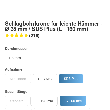
Schlagbohrkrone für leichte Hämmer -
Ø 35 mm / SDS Plus (L= 160 mm)
(216)
Durchmesser
Aufnahme
SDS Plus
M22 innen
SDS Max
Gesamtlänge
L= 160 mm
standard
L= 120 mm