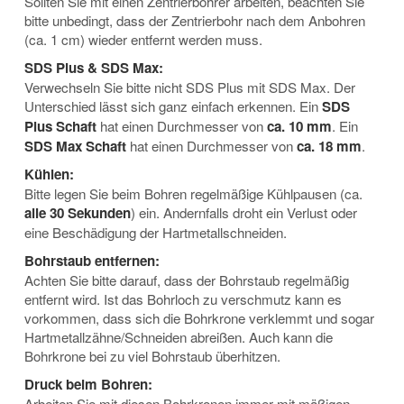
Sollten Sie mit einen Zentrierbohrer arbeiten, beachten Sie
bitte unbedingt, dass der Zentrierbohr nach dem Anbohren
(ca. 1 cm) wieder entfernt werden muss.
SDS Plus & SDS Max:
Verwechseln Sie bitte nicht SDS Plus mit SDS Max. Der
Unterschied lässt sich ganz einfach erkennen. Ein
SDS
Plus Schaft
hat einen Durchmesser von
ca. 10 mm
. Ein
SDS Max Schaft
hat einen Durchmesser von
ca. 18 mm
.
Kühlen:
Bitte legen Sie beim Bohren regelmäßige Kühlpausen (ca.
alle 30 Sekunden
) ein. Andernfalls droht ein Verlust oder
eine Beschädigung der Hartmetallschneiden.
Bohrstaub entfernen:
Achten Sie bitte darauf, dass der Bohrstaub regelmäßig
entfernt wird. Ist das Bohrloch zu verschmutz kann es
vorkommen, dass sich die Bohrkrone verklemmt und sogar
Hartmetallzähne/Schneiden abreißen. Auch kann die
Bohrkrone bei zu viel Bohrstaub überhitzen.
Druck beim Bohren:
Arbeiten Sie mit diesen Bohrkronen immer mit mäßigen