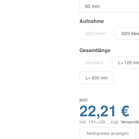
Aufnahme
M22 innen
SDS Ma
Gesamtlänge
standard
L= 120 m
L= 600 mm
jetzt
22,21 €
inkl. 19% USt. , zzgl.
Versandk