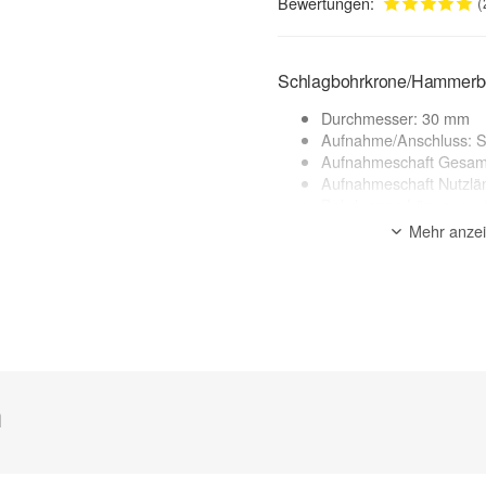
Bewertungen:
(
Schlagbohrkrone/Hammerb
Durchmesser: 30 mm
Aufnahme/Anschluss: 
Aufnahmeschaft Gesam
Aufnahmeschaft Nutzlä
Bohrkronen Länge: ca.
Mehr anze
Anwendungsbereich:
Mauerwerk, Kalksandstein, Zie
zur Beschreibung
h