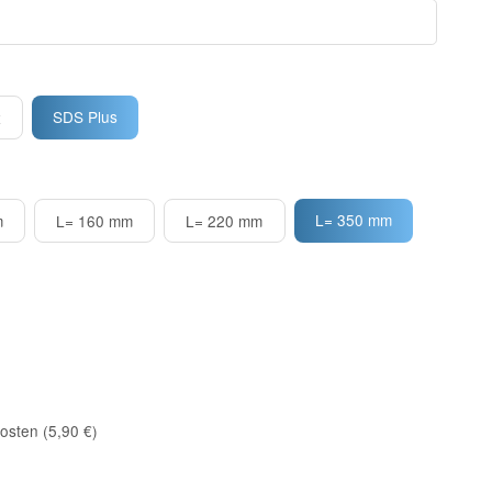
SDS Plus
x
L= 350 mm
m
L= 160 mm
L= 220 mm
osten (5,90 €)