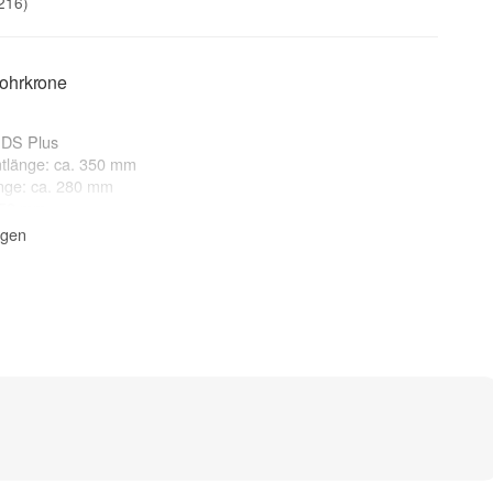
216)
ohrkrone
SDS Plus
tlänge: ca. 350 mm
nge: ca. 280 mm
 50 mm
igen
gel, Klinker, Beton*