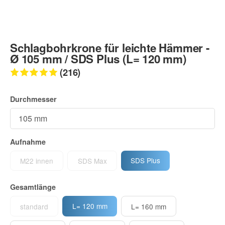
Schlagbohrkrone für leichte Hämmer -
Ø 105 mm / SDS Plus (L= 120 mm)
(216)
Durchmesser
Aufnahme
SDS Plus
M22 innen
SDS Max
Gesamtlänge
L= 120 mm
standard
L= 160 mm