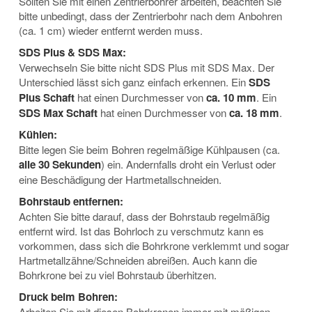
Sollten Sie mit einen Zentrierbohrer arbeiten, beachten Sie
bitte unbedingt, dass der Zentrierbohr nach dem Anbohren
(ca. 1 cm) wieder entfernt werden muss.
SDS Plus & SDS Max:
Verwechseln Sie bitte nicht SDS Plus mit SDS Max. Der
Unterschied lässt sich ganz einfach erkennen. Ein
SDS
Plus Schaft
hat einen Durchmesser von
ca. 10 mm
. Ein
SDS Max Schaft
hat einen Durchmesser von
ca. 18 mm
.
Kühlen:
Bitte legen Sie beim Bohren regelmäßige Kühlpausen (ca.
alle 30 Sekunden
) ein. Andernfalls droht ein Verlust oder
eine Beschädigung der Hartmetallschneiden.
Bohrstaub entfernen:
Achten Sie bitte darauf, dass der Bohrstaub regelmäßig
entfernt wird. Ist das Bohrloch zu verschmutz kann es
vorkommen, dass sich die Bohrkrone verklemmt und sogar
Hartmetallzähne/Schneiden abreißen. Auch kann die
Bohrkrone bei zu viel Bohrstaub überhitzen.
Druck beim Bohren:
Arbeiten Sie mit diesen Bohrkronen immer mit mäßigen