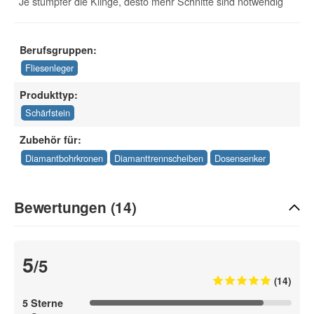
Je stumpfer die Klinge, desto mehr Schnitte sind notwendig
Berufsgruppen:
Fliesenleger
Produkttyp:
Schärfstein
Zubehör für:
Diamantbohrkronen
Diamanttrennscheiben
Dosensenker
Bewertungen (14)
5
/5
(14)
5 Sterne