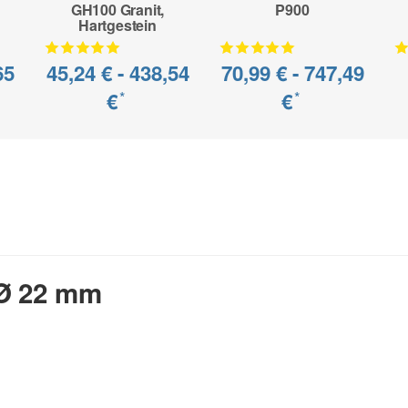
GH100 Granit,
P900
Hartgestein
65
45,24 € -
438,54
70,99 € -
747,49
€
€
*
*
 Ø 22 mm