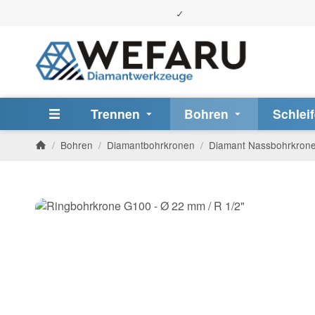
Trennen
Bohren
Schlei
/
Bohren
/
Diamantbohrkronen
/
Diamant Nassbohrkron