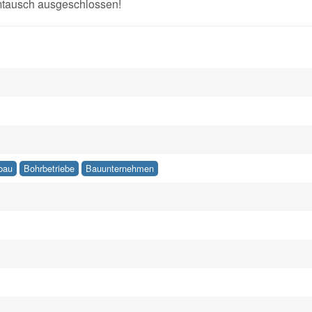
Umtausch ausgeschlossen!
fbau
Bohrbetriebe
Bauunternehmen