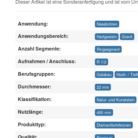
Dieser Artikel ist eine Sonderanfertigung und ist vom 
Anwendung:
Nassbohren
Anwendungsbereich:
Hartgestein
Granit
Anzahl Segmente:
Ringsegment
Aufnahmen / Anschluss:
R 1/2
Berufsgruppen:
Galabau
Hoch- / Tie
Durchmesser:
22 mm
Klassifikation:
Natur- und Kunststein
Nutzlänge:
450 mm
Produkttyp:
Diamantbohrkronen
Qualität:
Premium