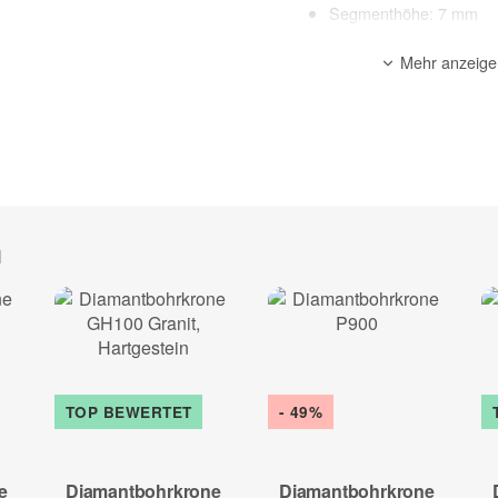
Segmenthöhe: 7 mm
gelötet
Made in Germany
Mehr anzeige
geeignete Maschinen: 
Anwendung: Nass
Anwendungsbereich:
Granit, Hartgestein
Sonderanfertigung* - kein Um
h
zur Beschreibung
TOP BEWERTET
- 49%
e
Diamantbohrkrone
Diamantbohrkrone