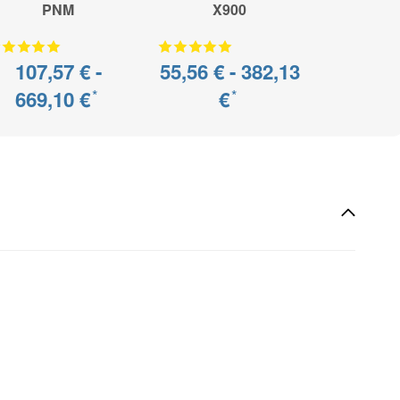
PNM
X900
Abr
72,79 €
107,57 € -
55,56 € -
382,13
669,10 €
€
*
*