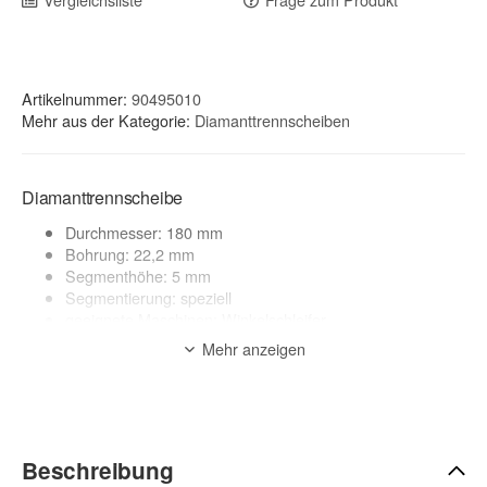
Artikelnummer:
90495010
Mehr aus der Kategorie:
Diamanttrennscheiben
Diamanttrennscheibe
Durchmesser: 180 mm
Bohrung: 22,2 mm
Segmenthöhe: 5 mm
Segmentierung: speziell
geeignete Maschinen: Winkelschleifer
Anwendung: Trocken
Mehr anzeigen
Anwendungsbereich:
Trespa, Marmor, Muschelkalk, Kaminrohre, Kunststoff, Kabel,
Glasfaser, etc
zur Beschreibung
Beschreibung