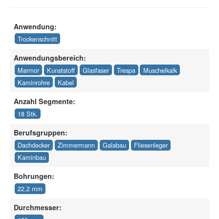
Anwendung:
Trockenschnitt
Anwendungsbereich:
Marmor
Kunststoff
Glasfaser
Trespa
Muschelkalk
Kaminrohre
Kabel
Anzahl Segmente:
18 Stk.
Berufsgruppen:
Dachdecker
Zimmermann
Galabau
Fliesenleger
Kaminbau
Bohrungen:
22,2 mm
Durchmesser: