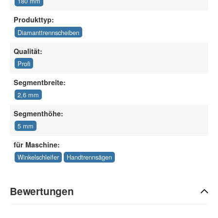
180 mm
Produkttyp:
Diamanttrennscheiben
Qualität:
Profi
Segmentbreite:
2,6 mm
Segmenthöhe:
5 mm
für Maschine:
Winkelschleifer
Handtrennsägen
Bewertungen