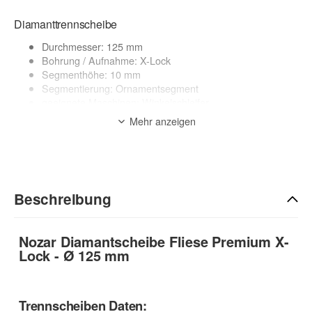
Diamanttrennscheibe
Durchmesser: 125 mm
Bohrung / Aufnahme: X-Lock
Segmenthöhe: 10 mm
Segmentierung: Ornamentsegment
geeignete Maschinen: Winkelschleifer
Anwendung: Trocken
Mehr anzeigen
Anwendungsbereich:
Feinsteinzeug, dünne Granite, Marmor, Cotto, Keramik,
Kunststeinfliesen, Keramik-Terrassenplatten, Keramik-
Verbundplatten
Beschreibung
zur Beschreibung
Nozar Diamantscheibe Fliese Premium X-
Lock - Ø 125 mm
Trennscheiben Daten: