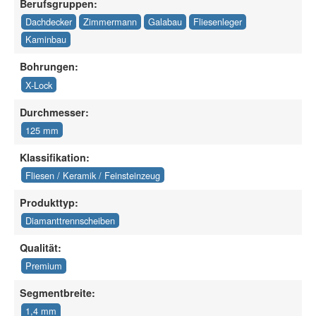
Berufsgruppen:
Dachdecker
Zimmermann
Galabau
Fliesenleger
Kaminbau
Bohrungen:
X-Lock
Durchmesser:
125 mm
Klassifikation:
Fliesen / Keramik / Feinsteinzeug
Produkttyp:
Diamanttrennscheiben
Qualität:
Premium
Segmentbreite:
1,4 mm