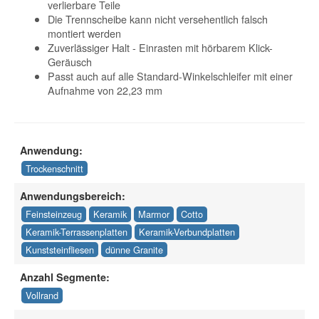
verlierbare Teile
Die Trennscheibe kann nicht versehentlich falsch
montiert werden
Zuverlässiger Halt - Einrasten mit hörbarem Klick-
Geräusch
Passt auch auf alle Standard-Winkelschleifer mit einer
Aufnahme von 22,23 mm
Anwendung:
Trockenschnitt
Anwendungsbereich:
Feinsteinzeug
Keramik
Marmor
Cotto
Keramik-Terrassenplatten
Keramik-Verbundplatten
Kunststeinfliesen
dünne Granite
Anzahl Segmente:
Vollrand