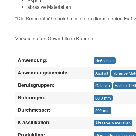
Asphalt
abrasive Materialien
*Die Segmenthöhe beinhaltet einen diamantfreien Fuß 
Verkauf nur an Gewerbliche Kunden!
Anwendung:
Naßschnitt
Anwendungsbereich:
Asphalt
abrasive Mate
Berufsgruppen:
Galabau
Hoch- / Tie
Bohrungen:
60,0 mm
Durchmesser:
500 mm
Klassifikation:
Abrasive Materialien
Produkttyp:
Diamanttrennscheiben