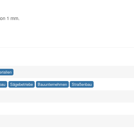
von 1 mm.
rialien
fbau
Sägebetriebe
Bauunternehmen
Straßenbau