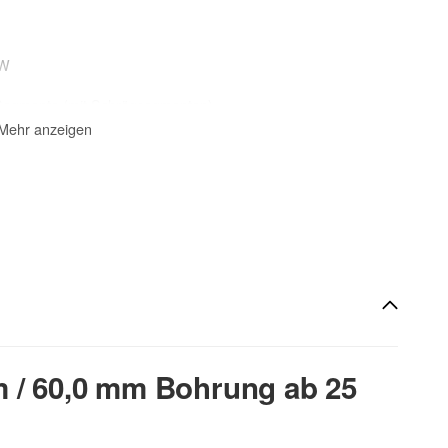
kW
Segmente (mit Schrägsegmenten)
lektro-, Benzin und Dieselfugenschneider
Mehr anzeigen
zur Beschreibung
 / 60,0 mm Bohrung ab 25