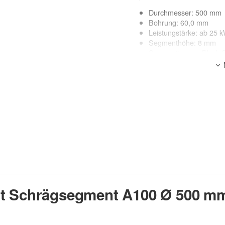
Durchmesser: 500 mm
Bohrung: 60,0 mm
Leistungstärke: ab 25 
Segmenthöhe: 8 mm
Segmentierung: Block-
geeignete Maschinen: E
Nassschnitt
Anwendungsbereich:
Asphalt, abrasive Materialien
lt Schrägsegment A100 Ø 500 mm