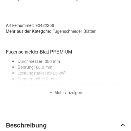
Artikelnummer:
90422206
Mehr aus der Kategorie:
Fugenschneider Blätter
Fugenschneider-Blatt PREMIUM
Durchmesser: 350 mm
Bohrung: 60,0 mm
Leistungstärke: ab 25 kW
Segmenthöhe: 8 mm
Segmentierung: Block-Segmente (mit Schrägsegmenten)
geeignete Maschinen: Elektro-, Benzin und
Mehr anzeigen
Dieselfugenschneider
Nassschnitt
Anwendungsbereich:
Asphalt, abrasive Materialien
zur Beschreibung
Beschreibung