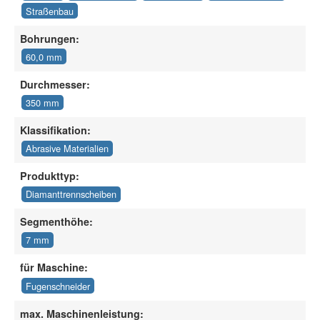
Straßenbau
Bohrungen:
60,0 mm
Durchmesser:
350 mm
Klassifikation:
Abrasive Materialien
Produkttyp:
Diamanttrennscheiben
Segmenthöhe:
7 mm
für Maschine:
Fugenschneider
max. Maschinenleistung: