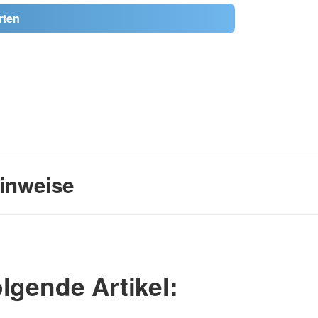
rten
inweise
lgende Artikel: