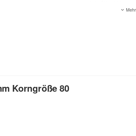
hohe Abtragleistung
sehr hohe Standzeit
Mehr
ideal für die Kantenbea
universell einsetzbar fü
Trockenschnitt
Anwendungsbereich:
Edelstahl, rostfreiem Stahl, St
zur Beschreibung
 mm Korngröße 80