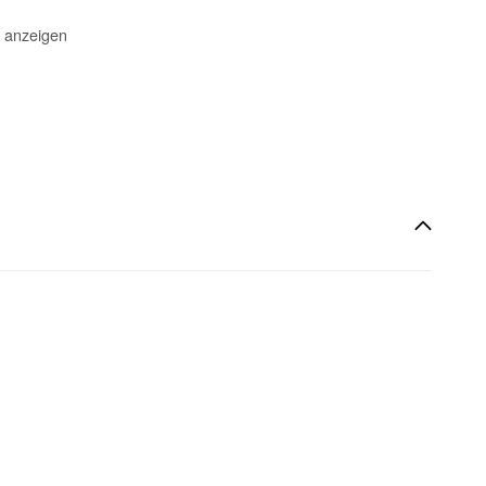
 anzeigen
rbeitung
r Profile, Bleche und Vollmaterial
ahl, Holz, Kunststoff