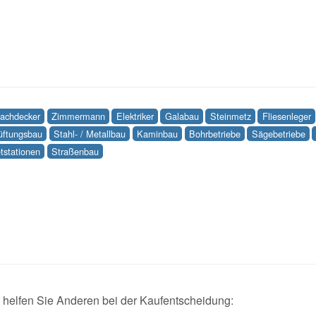
achdecker
Zimmermann
Elektriker
Galabau
Steinmetz
Fliesenleger
Lüftungsbau
Stahl- / Metallbau
Kaminbau
Bohrbetriebe
Sägebetriebe
tstationen
Straßenbau
d helfen Sie Anderen bei der Kaufentscheidung: