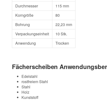
Durchmesser
115 mm
Korngröße
80
Bohrung
22,23 mm
Verpackungseinheit
10 Stk.
Anwendung
Trocken
Fächerscheiben Anwendungsber
Edelstahl
rostfreiem Stahl
Stahl
Holz
Kunststoff