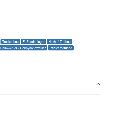
Trockenbau
Fußbodenleger
Hoch- / Tiefbau
Heimwerker / Hobbyhandwerker
Pflasterbetriebe