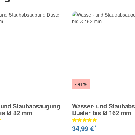
- 41%
 und Staubabsaugung
Wasser- und Staubab
bis Ø 82 mm
Duster bis Ø 162 mm
34,99 €
*
*