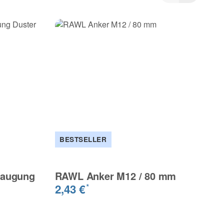
BESTSELLER
B
saugung
RAWL Anker M12 / 80 mm
Bo
m
2,43 €
*
2