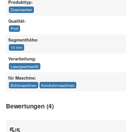
Produkttyp:
Dosensenker
Qualität:
Profi
Segmenthöhe:
10 mm
Verarbeitung:
Lasergeschweißt
für Maschine:
Bohrmaschinen
Kernbohrmaschinen
Bewertungen (4)
5
/5