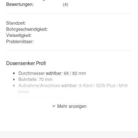
Bewertungen:
(4)
Standzeit
:
Bohrgeschwindigkeit
:
Vielseitigkeit
:
Problemlöser
:
Dosensenker Profi
Durchmesser
wählbar
: 68 / 82 mm
Bohrtiefe: 70 mm
Aufnahme/Anschluss
wählbar
: 6-Kant / SDS Plus / M16
innen
Segmenthöhe: 10 mm
Anzahl Segmente: je nach Auswahl
Mehr anzeigen
lasergeschweißt
Segmentierung: Profi Turbo-Segment
seitliche Schrägschlitze zur Materialabfuhr
geeignete Maschinen: Kernbohrgerät, Bohrmaschine,
Dosensenkermaschine