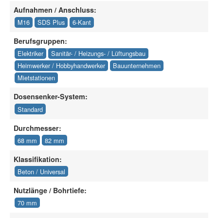
Aufnahmen / Anschluss:
M16
SDS Plus
6-Kant
Berufsgruppen:
Elektriker
Sanitär- / Heizungs- / Lüftungsbau
Heimwerker / Hobbyhandwerker
Bauunternehmen
Mietstationen
Dosensenker-System:
Standard
Durchmesser:
68 mm
82 mm
Klassifikation:
Beton / Universal
Nutzlänge / Bohrtiefe:
70 mm