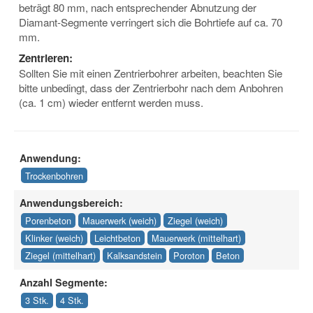
beträgt 80 mm, nach entsprechender Abnutzung der
Diamant-Segmente verringert sich die Bohrtiefe auf ca. 70
mm.
Zentrieren:
Sollten Sie mit einen Zentrierbohrer arbeiten, beachten Sie
bitte unbedingt, dass der Zentrierbohr nach dem Anbohren
(ca. 1 cm) wieder entfernt werden muss.
Anwendung:
Trockenbohren
Anwendungsbereich:
Porenbeton
Mauerwerk (weich)
Ziegel (weich)
Klinker (weich)
Leichtbeton
Mauerwerk (mittelhart)
Ziegel (mittelhart)
Kalksandstein
Poroton
Beton
Anzahl Segmente:
3 Stk.
4 Stk.