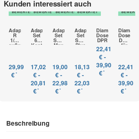
Kunden interessiert auch
Anwendung: Trocken
TOP
TOP
TOP
TOP
TOP
BEWERTET
BEWERTET
BEWERTET
BEWERTET
BEWERT
Anwendungsbereich:
Beton, Poroton, Kalksandstein, Ziegel (mittelhart), Mauerwerk
(mittelhart), Leichtbeton, Klinker (weich), Ziegel (weich),
Adapter
Adapter
Adapter
Adapter
Diamant
Diamant
Mauerwerk (weich), Porenbeton
R
Set
Set
Set
Dosensenker
Dosense
1/2"
6-
SDS
SDS
DPR
DPR
zur Beschreibung
außen
Kant
Max
Plus
für
22,41
-
-
-
-
Staubab
M16
M16
M16
M16
€ -
außen
außen
außen
außen
39,90
29,99
17,02
19,00
18,13
22,41
*
€
*
€
€ -
€ -
€ -
€ -
20,81
22,98
22,03
39,90
*
*
*
*
€
€
€
€
Beschreibung