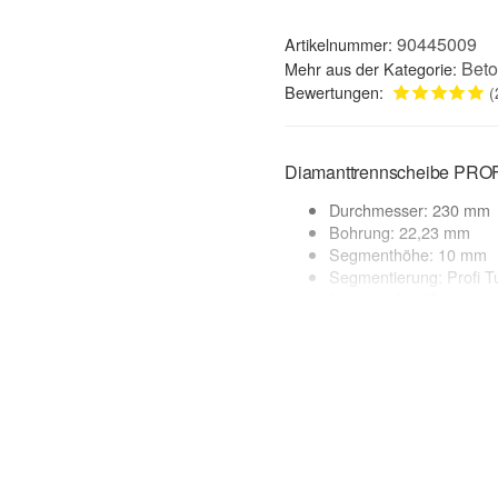
90445009
Artikelnummer:
Beto
Mehr aus der Kategorie:
Bewertungen:
(
Diamanttrennscheibe PROF
Durchmesser: 230 mm
Bohrung: 22,23 mm
Segmenthöhe: 10 mm
Segmentierung: Profi 
lasergeschweißt
geeignete Maschinen: Wi
Anwendung: Nass + Tr
Anwendungsbereich:
Beton (armiert) / Stahlbeton
Kalksandstein (RDK 2,0), mitte
zur Beschreibung