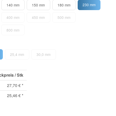
230 mm
140 mm
150 mm
180 mm
400 mm
450 mm
500 mm
800 mm
25,4 mm
30,0 mm
ckpreis / Stk
27,70 €
*
25,46 €
*