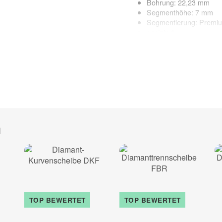
Bohrung: 22,23 mm
Segmenthöhe: 7 mm
Segmentierung: Premiu
gesintert
geeignete Maschinen: W
Anwendung: Trocken
Anwendungsbereich:
Keramik-Terrassenplatten, Ker
Kunststeinfliesen, Keramik, C
zur Beschreibung
h
TOP BEWERTET
TOP BEWERTET