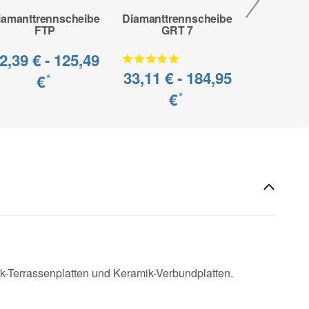
iamanttrennscheibe
Diamanttrennscheibe
Diamanttr
FTP
GRT 7
Pro
2,39 € -
125,49
33,11 € -
184,95
19,39 €
€
*
€
*
k-Terrassenplatten und Keramik-Verbundplatten.