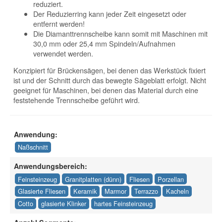
reduziert.
Der Reduzierring kann jeder Zeit eingesetzt oder
entfernt werden!
Die Diamanttrennscheibe kann somit mit Maschinen mit
30,0 mm oder 25,4 mm Spindeln/Aufnahmen
verwendet werden.
Konzipiert für Brückensägen, bei denen das Werkstück fixiert
ist und der Schnitt durch das bewegte Sägeblatt erfolgt. Nicht
geeignet für Maschinen, bei denen das Material durch eine
feststehende Trennscheibe geführt wird.
Anwendung:
Naßschnitt
Anwendungsbereich:
Feinsteinzeug
Granitplatten (dünn)
Fliesen
Porzellan
Glasierte Fliesen
Keramik
Marmor
Terrazzo
Kacheln
Cotto
glasierte Klinker
hartes Feinsteinzeug