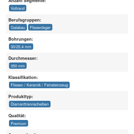
Anzahl Segmente:
Vollrand
Berufsgruppen:
Galabau
Fliesenleger
Bohrungen:
30/25,4 mm
Durchmesser:
350 mm
Klassifikation:
Fliesen / Keramik / Feinsteinzeug
Produkttyp:
Diamanttrennscheiben
Qualität:
Premium