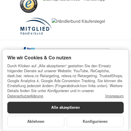
Wie wir Cookies & Co nutzen
Durch Klicken auf „Alle akzeptieren“ gestatten Sie den Einsatz
folgender Dienste auf unserer Website: YouTube, ReCaptcha,
dash.bar, releva.nz Retargeting, releva.nz Retargeting, TrustedShops,
Google Analytics 4, Google Ads Conversion Tracking. Sie können die
Einstellung jederzeit ändern (Fingerabdruck-Icon links unten). Weitere
Details finden Sie unter
und in unserer
Konfigurieren
Datenschutz
AGB
Impressum
Widerrufsrecht
Datenschutzerklärung
.
Impressum
Batteriegesetzhinweise
Verpackungshinweise
Alle akzeptieren
Datenschutzerklärung
•
Impressum
*
Alle Preise inkl. gesetzlicher USt., zzgl.
Versand
© wefaru
Ablehnen
Konfigurieren
Powered by
JTL-Shop
| Cached by
ecomDATA LiteSpeed Cache
Made with
♥
by
eRock Marketing