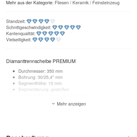
Mehr aus der Kategorie:
Fliesen / Keramik / Feinsteinzeug
Standzeit
:
Schnittgeschwindigkeit
:
Kantenqualität
:
Vielseitigkeit
:
Diamanttrennscheibe PREMIUM
Durchmesser: 350 mm
Bohrung: 30/25,4* mm
Segmenthöhe: 10 mm
Segmentierung: gestoßen
geeignete Maschinen: Brückensägen
Anwendung: Nass
Mehr anzeigen
Anwendungsbereich:
hartes Feinsteinzeug, Fliesen, Keramik, Cotto, Marmor,
glasierte Klinker, Terrazzo, Kacheln, Granitplatten, Porzellan
zur Beschreibung