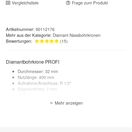
Vergleichsliste
Frage zum Produkt
Artikelnummer:
90112176
Mehr aus der Kategorie:
Diamant Nassbohrkronen
Bewertungen:
(15)
Diamantbohrkrone PROFI
Durchmesser: 32 mm
Nutzlänge: 400 mm
Aufnahme/Anschluss: R 1/2"
Segmenthöhe: 7 mm
gelötet
Made in Germany
Mehr anzeigen
geeignete Maschinen: Kernbohrgerät, Bohrmaschinen
Anwendung: Nass- + Trockenschnitt*
Anwendungsbereich:
Beton armiert / Stahlbeton, Altbeton, Waschbeton, Beton,