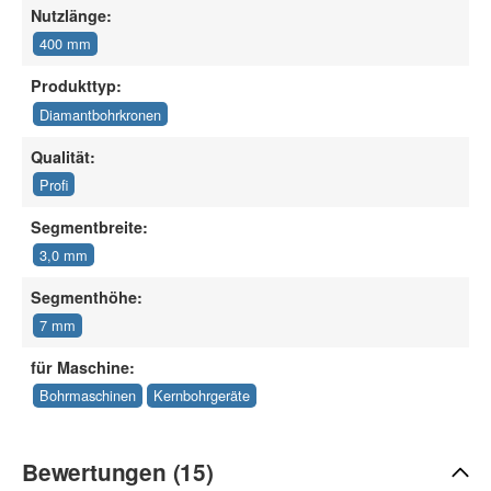
Nutzlänge:
400 mm
Produkttyp:
Diamantbohrkronen
Qualität:
Profi
Segmentbreite:
3,0 mm
Segmenthöhe:
7 mm
für Maschine:
Bohrmaschinen
Kernbohrgeräte
Bewertungen (15)