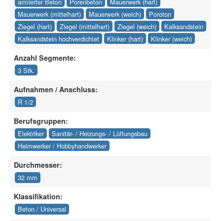
armierter Beton
Porenbeton
Mauerwerk (hart)
Mauerwerk (mittelhart)
Mauerwerk (weich)
Poroton
Ziegel (hart)
Ziegel (mittelhart)
Ziegel (weich)
Kalksandstein
Kalksandstein hochverdichtet
Klinker (hart)
Klinker (weich)
Anzahl Segmente:
3 Stk.
Aufnahmen / Anschluss:
R 1/2
Berufsgruppen:
Elektriker
Sanitär- / Heizungs- / Lüftungsbau
Heimwerker / Hobbyhandwerker
Durchmesser:
32 mm
Klassifikation:
Beton / Universal