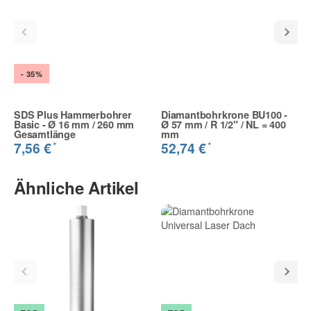
- 35%
SDS Plus Hammerbohrer
Diamantbohrkrone BU100 -
Basic - Ø 16 mm / 260 mm
Ø 57 mm / R 1/2" / NL = 400
Gesamtlänge
mm
*
*
7,56 €
52,74 €
Ähnliche Artikel