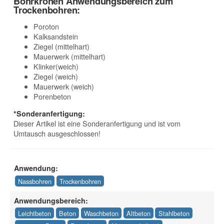
Bohrkronen Anwendungsbereich zum
Trockenbohren:
Poroton
Kalksandstein
Ziegel (mittelhart)
Mauerwerk (mittelhart)
Klinker(weich)
Ziegel (weich)
Mauerwerk (weich)
Porenbeton
*Sonderanfertigung:
Dieser Artikel ist eine Sonderanfertigung und ist vom
Umtausch ausgeschlossen!
Anwendung:
Nassbohren
Trockenbohren
Anwendungsbereich:
Leichtbeton
Beton
Waschbeton
Altbeton
Stahlbeton