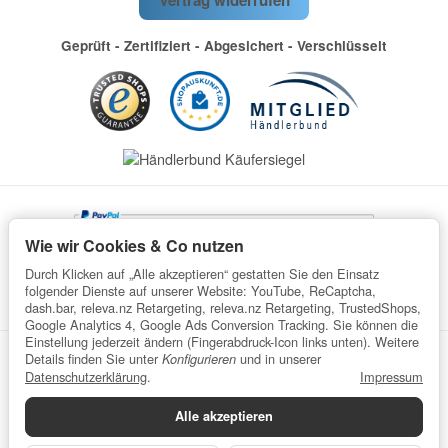
Vertrag widerrufen
Geprüft - Zertifiziert - Abgesichert - Verschlüsselt
Wie wir Cookies & Co nutzen
Durch Klicken auf „Alle akzeptieren“ gestatten Sie den Einsatz
folgender Dienste auf unserer Website: YouTube, ReCaptcha,
dash.bar, releva.nz Retargeting, releva.nz Retargeting, TrustedShops,
Google Analytics 4, Google Ads Conversion Tracking. Sie können die
Einstellung jederzeit ändern (Fingerabdruck-Icon links unten). Weitere
Details finden Sie unter
und in unserer
Konfigurieren
Datenschutz
AGB
Impressum
Widerrufsrecht
Datenschutzerklärung
.
Impressum
Batteriegesetzhinweise
Verpackungshinweise
Alle akzeptieren
Datenschutzerklärung
•
Impressum
*
Alle Preise inkl. gesetzlicher USt., zzgl.
Versand