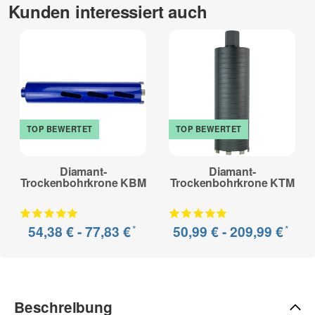
Kunden interessiert auch
Kalksandstein hochverdichtet, Mauerwerk (hart), Ziegel (hart),
Poroton, Kalksandstein, Ziegel (mittelhart), Mauerwerk
(mittelhart), Leichtbeton, Klinker (weich), Ziegel (weich),
Mauerwerk (weich), Porenbeton
Sonderanfertigung* - kein Umtausch möglich
zur Beschreibung
TOP BEWERTET
TOP BEWERTET
Diamant-
Diamant-
Trockenbohrkrone KBM
Trockenbohrkrone KTM
*
*
54,38 € -
77,83 €
50,99 € -
209,99 €
Beschreibung