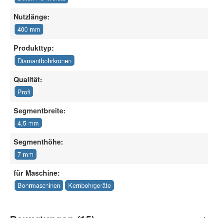
Nutzlänge:
400 mm
Produkttyp:
Diamantbohrkronen
Qualität:
Profi
Segmentbreite:
4,5 mm
Segmenthöhe:
7 mm
für Maschine:
Bohrmaschinen
Kernbohrgeräte