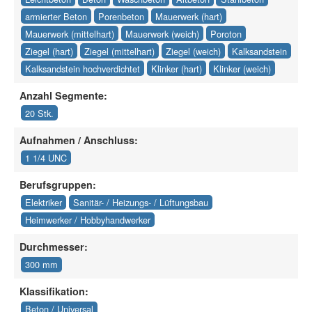
armierter Beton
Porenbeton
Mauerwerk (hart)
Mauerwerk (mittelhart)
Mauerwerk (weich)
Poroton
Ziegel (hart)
Ziegel (mittelhart)
Ziegel (weich)
Kalksandstein
Kalksandstein hochverdichtet
Klinker (hart)
Klinker (weich)
Anzahl Segmente:
20 Stk.
Aufnahmen / Anschluss:
1 1/4 UNC
Berufsgruppen:
Elektriker
Sanitär- / Heizungs- / Lüftungsbau
Heimwerker / Hobbyhandwerker
Durchmesser:
300 mm
Klassifikation:
Beton / Universal