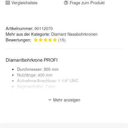
Vergleichsliste
Frage zum Produkt
Artikelnummer:
90112070
Mehr aus der Kategorie:
Diamant Nassbohrkronen
Bewertungen:
(15)
Diamantbohrkrone PROFI
Durchmesser: 300 mm
Nutzlänge: 400 mm
Aufnahme/Anschluss: 1 1/4" UNC
Segmenthöhe: 7 mm
gelötet
Made in Germany
Mehr anzeigen
geeignete Maschinen: Kernbohrgerät, Bohrmaschinen
Anwendung: Nass- + Trockenschnitt*
Anwendungsbereich:
Beton armiert / Stahlbeton, Altbeton, Waschbeton, Beton,