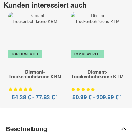
Kunden interessiert auch
Kalksandstein hochverdichtet, Mauerwerk (hart), Ziegel (hart),
Poroton, Kalksandstein, Ziegel (mittelhart), Mauerwerk
(mittelhart), Leichtbeton, Klinker (weich), Ziegel (weich),
Mauerwerk (weich), Porenbeton
Sonderanfertigung* - kein Umtausch möglich
zur Beschreibung
TOP BEWERTET
TOP BEWERTET
Diamant-
Diamant-
Trockenbohrkrone KBM
Trockenbohrkrone KTM
*
*
54,38 € -
77,83 €
50,99 € -
209,99 €
Beschreibung